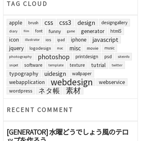
TAG CLOUD
css
css3
design
apple
designgallery
brush
generator
funny
html5
font
diary
film
game
javascript
icon
iphone
ios
ipad
illustrator
jquery
misc
logodesign
movie
music
mac
photoshop
printdesign
psd
photography
siteinfo
tutrial
software
texture
template
twitter
snipet
uidesign
typography
wallpaper
webdesign
webapplication
webservice
素材
ネタ帳
wordpress
RECENT COMMENT
[GENERATOR] 水曜どうでしょう風のテロ
ップを作ろう