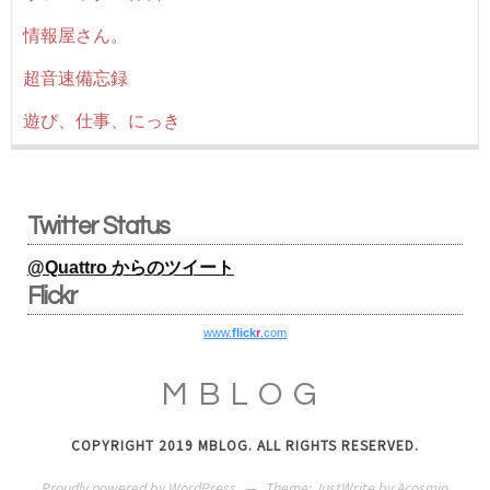
情報屋さん。
超音速備忘録
遊び、仕事、にっき
Twitter Status
@Quattro からのツイート
Flickr
www.
flick
r
.com
MBLOG
COPYRIGHT 2019 MBLOG. ALL RIGHTS RESERVED.
Proudly powered by WordPress
—
Theme: JustWrite by
Acosmin