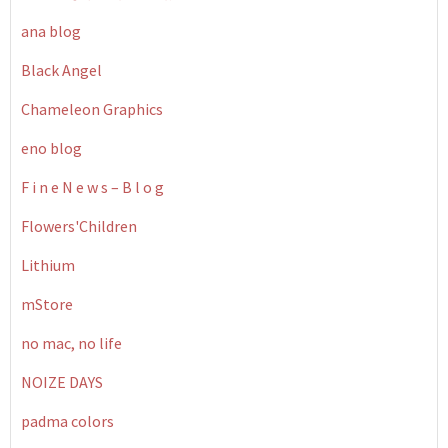
ana blog
Black Angel
Chameleon Graphics
eno blog
F i n e N e w s – B l o g
Flowers'Children
Lithium
mStore
no mac, no life
NOIZE DAYS
padma colors