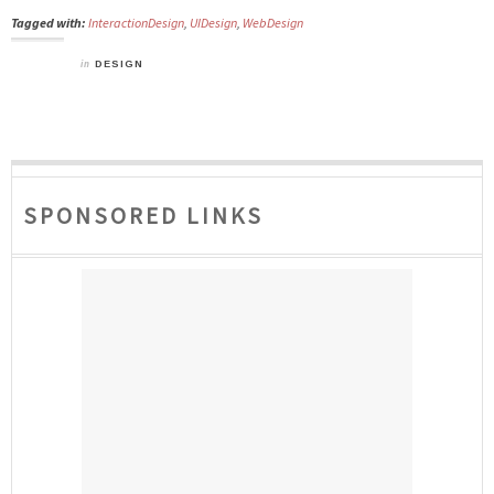
Tagged with:
InteractionDesign
,
UIDesign
,
WebDesign
in
DESIGN
SPONSORED LINKS