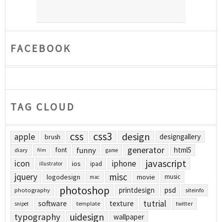
FACEBOOK
TAG CLOUD
css
css3
design
apple
designgallery
brush
generator
funny
html5
font
diary
film
game
javascript
icon
iphone
ios
ipad
illustrator
jquery
misc
logodesign
movie
music
mac
photoshop
printdesign
psd
photography
siteinfo
tutrial
software
texture
template
twitter
snipet
uidesign
typography
wallpaper