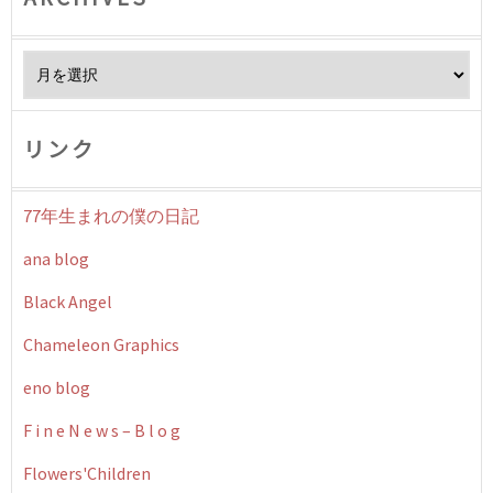
Archives
リンク
77年生まれの僕の日記
ana blog
Black Angel
Chameleon Graphics
eno blog
F i n e N e w s – B l o g
Flowers'Children