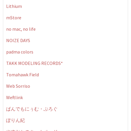
Lithium
mStore
no mac, no life
NOIZE DAYS
padma colors
TAKK MODELING RECORDS*
Tomahawk Field
Web Sorriso
Weftlink
ぱんでもにぅむ・ぶろぐ
ぽりん紀