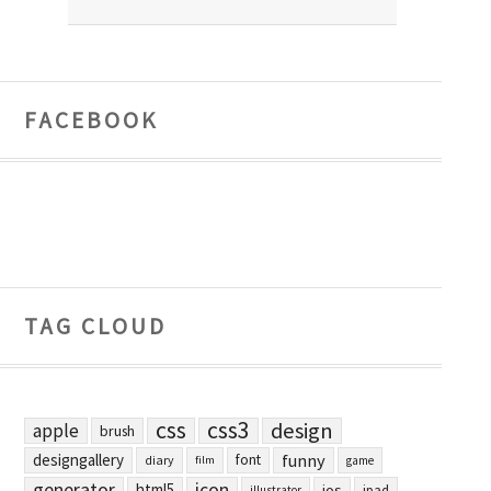
FACEBOOK
TAG CLOUD
css
css3
design
apple
brush
designgallery
funny
font
diary
film
game
generator
icon
html5
ios
ipad
illustrator