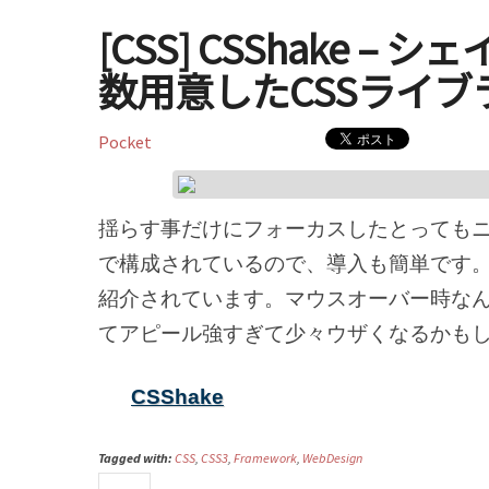
[CSS] CSShake 
数用意したCSSライブ
Pocket
揺らす事だけにフォーカスしたとってもニ
で構成されているので、導入も簡単です
紹介されています。マウスオーバー時な
てアピール強すぎて少々ウザくなるかも
CSShake
Tagged with:
CSS
,
CSS3
,
Framework
,
WebDesign