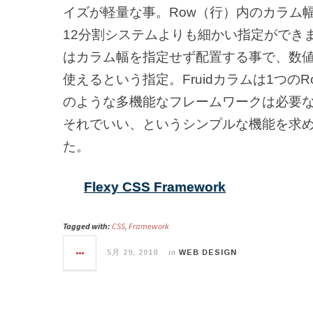
イズが軽量な事。Row（行）内のカラム幅を
12分割システムよりも細かい指定ができま
はカラム幅を指定せず配置する事で、数
使えるという指定。Fruidカラムは1つのRo
のような多機能なフレームワークは必要
それでいい、というシンプルな機能を求
た。
Flexy CSS Framework
Tagged with:
CSS
,
Framework
in
5月 29, 2018
WEB DESIGN