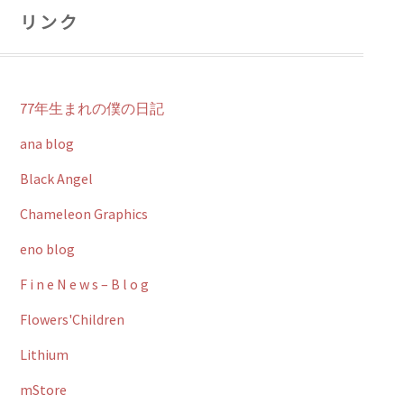
リンク
77年生まれの僕の日記
ana blog
Black Angel
Chameleon Graphics
eno blog
F i n e N e w s – B l o g
Flowers'Children
Lithium
mStore