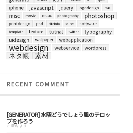
javascript
jquery
iphone
logodesign
mac
photoshop
misc
movie
music
photography
printdesign
psd
software
siteinfo
snipet
typography
tutrial
texture
template
twitter
uidesign
webapplication
wallpaper
webdesign
webservice
wordpress
素材
ネタ帳
RECENT COMMENT
[GENERATOR] 水曜どうでしょう風のテロッ
プを作ろう
に
匿名
より