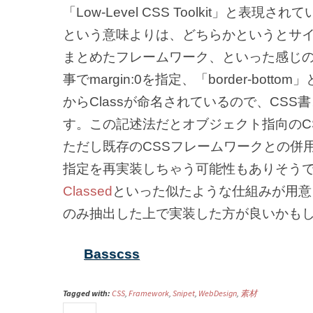
「Low-Level CSS Toolkit」と
という意味よりは、どちらかというとサ
まとめたフレームワーク、といった感じのも
事でmargin:0を指定、「border-bo
からClassが命名されているので、CS
す。この記述法だとオブジェクト指向のC
ただし既存のCSSフレームワークとの併
指定を再実装しちゃう可能性もありそうです。
Classed
といった似たような仕組みが用意
のみ抽出した上で実装した方が良いかも
Basscss
Tagged with:
CSS
,
Framework
,
Snipet
,
WebDesign
,
素材