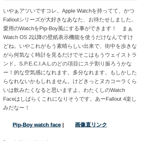
いやぁアツいですコレ。Apple Watchを持ってて、かつ
Falloutシリーズが大好きなあなた、お待たせしました。
愛用のWatchをPip-Boy風にする事ができます！ まぁ
Watch OS 2以降の壁紙表示機能を使うだけなんですけ
どね。いやこれがもう素晴らしい出来で、街中を歩きな
がら何気なく時計を見るだけでそこはもうウェイストラ
ンド。S.P.E.C.I.A.L.のどの項目にステ割り振ろうかな
ー！的な空気感になれます。多分なれます。もしかした
らなれないかもしれません。けどきっとヌカコーラくら
いは飲みたくなると思いますよ。わたくしのWatch
Faceはしばらくこれになりそうです。あーFallout 4楽し
みだなー！
Pip-Boy watch face
|
画像直リンク