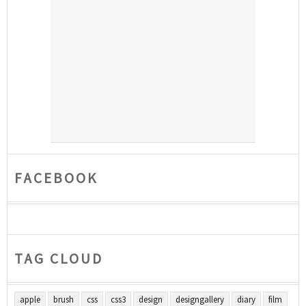
FACEBOOK
TAG CLOUD
apple
brush
css
css3
design
designgallery
diary
film