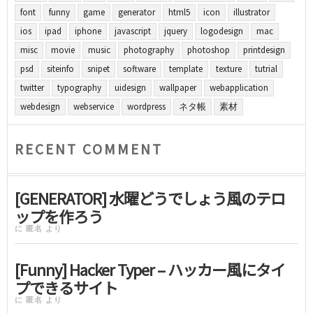
font
funny
game
generator
html5
icon
illustrator
ios
ipad
iphone
javascript
jquery
logodesign
mac
misc
movie
music
photography
photoshop
printdesign
psd
siteinfo
snipet
software
template
texture
tutrial
twitter
typography
uidesign
wallpaper
webapplication
webdesign
webservice
wordpress
ネタ帳
素材
RECENT COMMENT
[GENERATOR] 水曜どうでしょう風のテロ
ップを作ろう
に
匿名
より
[Funny] Hacker Typer – ハッカー風にタイ
プできるサイト
に
匿名
より