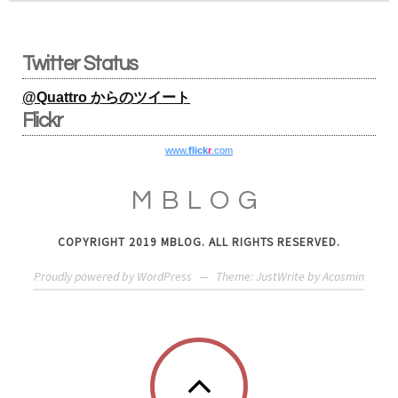
Twitter Status
@Quattro からのツイート
Flickr
www.
flick
r
.com
MBLOG
COPYRIGHT 2019 MBLOG. ALL RIGHTS RESERVED.
Proudly powered by WordPress
—
Theme: JustWrite by
Acosmin