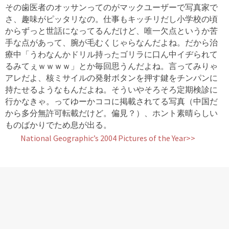
その歯医者のオッサンってのがマックユーザーで写真家で
さ、趣味がピッタリなの。仕事もキッチリだし小学校の頃
からずっと世話になってるんだけど、唯一欠点というか苦
手な点があって、腕が毛むくじゃらなんだよね。だから治
療中「うわなんかドリル持ったゴリラに口ん中イヂられて
るみてぇｗｗｗｗ」とか毎回思うんだよね。言ってみりゃ
アレだよ、核ミサイルの発射ボタンを押す鍵をチンパンに
持たせるようなもんだよね。そういやそろそろ定期検診に
行かなきゃ。ってゆーかココに掲載されてる写真（中国だ
から多分無許可転載だけど。偏見？）、ホント素晴らしい
ものばかりでため息が出る。
National Geographic’s 2004 Pictures of the Year>>