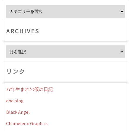
Category
ARCHIVES
Archives
リンク
77年生まれの僕の日記
ana blog
Black Angel
Chameleon Graphics