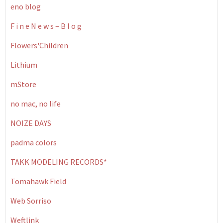
eno blog
F i n e N e w s – B l o g
Flowers'Children
Lithium
mStore
no mac, no life
NOIZE DAYS
padma colors
TAKK MODELING RECORDS*
Tomahawk Field
Web Sorriso
Weftlink