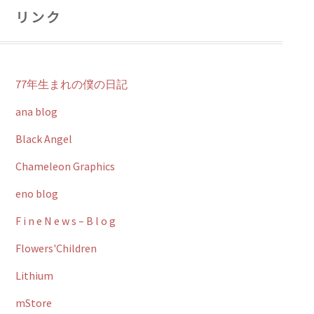
リンク
77年生まれの僕の日記
ana blog
Black Angel
Chameleon Graphics
eno blog
F i n e N e w s – B l o g
Flowers'Children
Lithium
mStore