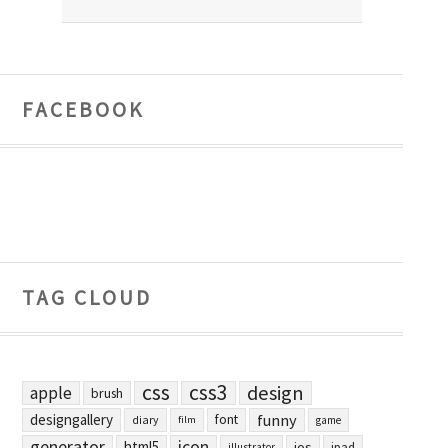
FACEBOOK
TAG CLOUD
css
css3
design
apple
brush
designgallery
funny
font
diary
film
game
generator
icon
html5
ios
ipad
illustrator