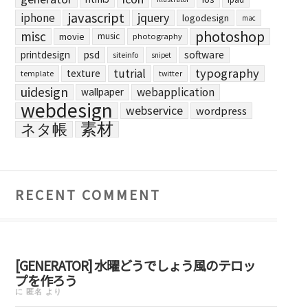
javascript
jquery
iphone
logodesign
mac
photoshop
misc
movie
music
photography
printdesign
psd
software
siteinfo
snipet
typography
tutrial
texture
template
twitter
uidesign
webapplication
wallpaper
webdesign
webservice
wordpress
素材
ネタ帳
RECENT COMMENT
[GENERATOR] 水曜どうでしょう風のテロッ
プを作ろう
に
匿名
より