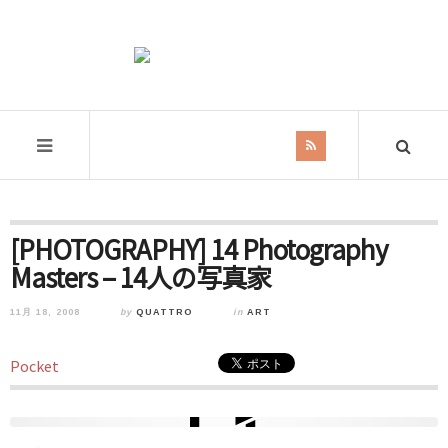
[PHOTOGRAPHY] 14 Photography
Masters – 14人の写真家
11月 18, 2008
by
QUATTRO
in
ART
Pocket