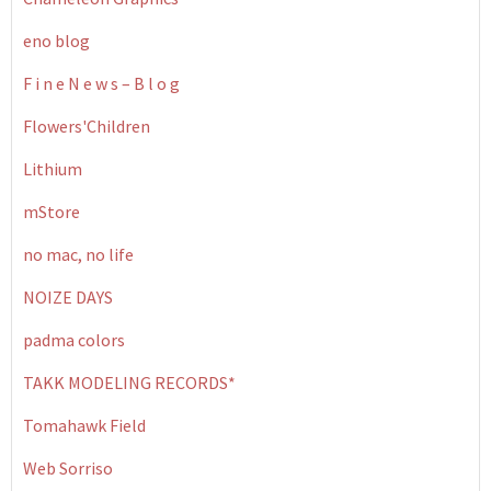
eno blog
F i n e N e w s – B l o g
Flowers'Children
Lithium
mStore
no mac, no life
NOIZE DAYS
padma colors
TAKK MODELING RECORDS*
Tomahawk Field
Web Sorriso