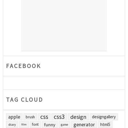
FACEBOOK
TAG CLOUD
css
css3
design
apple
designgallery
brush
generator
funny
html5
font
diary
film
game