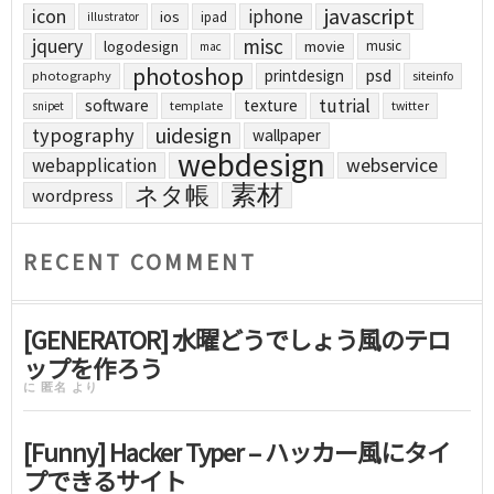
javascript
icon
iphone
ios
ipad
illustrator
jquery
misc
logodesign
movie
music
mac
photoshop
printdesign
psd
photography
siteinfo
tutrial
software
texture
template
twitter
snipet
uidesign
typography
wallpaper
webdesign
webapplication
webservice
素材
ネタ帳
wordpress
RECENT COMMENT
[GENERATOR] 水曜どうでしょう風のテロ
ップを作ろう
に
匿名
より
[Funny] Hacker Typer – ハッカー風にタイ
プできるサイト