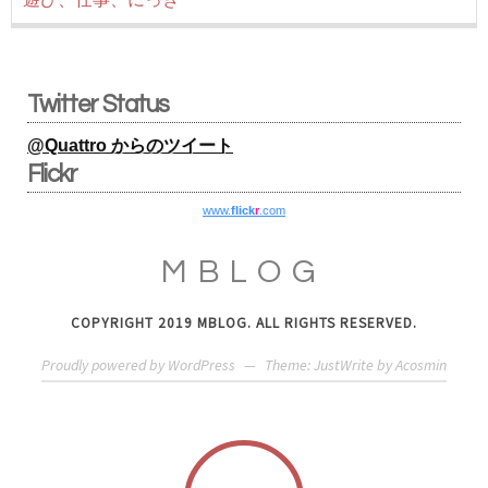
Twitter Status
@Quattro からのツイート
Flickr
www.
flick
r
.com
MBLOG
COPYRIGHT 2019 MBLOG. ALL RIGHTS RESERVED.
Proudly powered by WordPress
—
Theme: JustWrite by
Acosmin