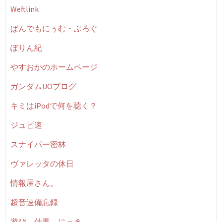
Weftlink
ぱんでもにぅむ・ぶろぐ
ぽりん紀
やすおかのホームページ
ガンダムUOブログ
キミはiPodで何を聴く？
ジュピ速
スナイパー密林
ヴァレッタの休日
情報屋さん。
超音速備忘録
遊び、仕事、にっき