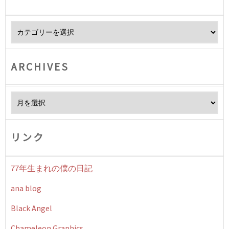
Category
ARCHIVES
Archives
リンク
77年生まれの僕の日記
ana blog
Black Angel
Chameleon Graphics