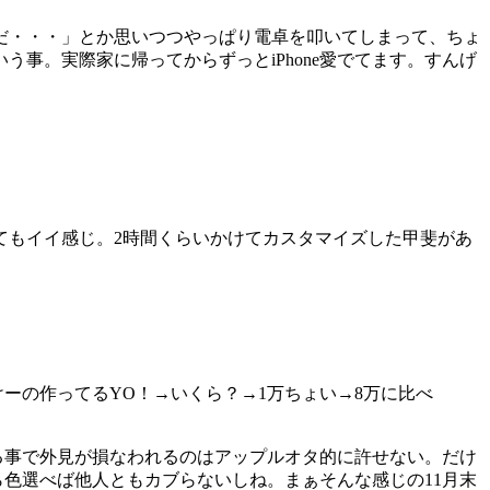
メだ・・・」とか思いつつやっぱり電卓を叩いてしまって、ちょ
事。実際家に帰ってからずっとiPhone愛でてます。すんげ
てもイイ感じ。2時間くらいかけてカスタマイズした甲斐があ
けーの作ってるYO！→いくら？→1万ちょい→8万に比べ
する事で外見が損なわれるのはアップルオタ的に許せない。だけ
ら色選べば他人ともカブらないしね。まぁそんな感じの11月末