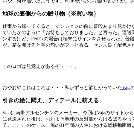
おや、何か届いたようです。FedExからのお届け物ですか。
地球の裏側からの贈り物（※買い物）
仕事から帰ってくると、マンションの前に普段あまり見かけ
ていたかのように「お待ちしておりました」と言った。運送
ンするけど、FedExの場合は端末にサインをさせられた。普
が。箱を開けると革の匂いがフっと香る。センス良く配色さ
このロゴは見覚えがあるぞ・・・。
おやおやこれはこれは・・・私がずっと欲しがっていた
Vaja
引きの絵に悶え、ディテールに萌える
Vajaは南米アルゼンチンのメーカー。今回はVajaのサイ
に発送された後は、おおよそ地球の反対側からはるばるやっ
子。こ、このケース、俺の31年間の人生における総移動距