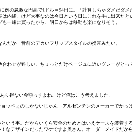
間後に例の急激な円高で1ドル＝94円に。「計算しちゃダメだダ
は内緒。けど大事なのは今日という日にこれを手に出来たという
プも一緒に買ったから、明日からは移動も楽になりそう。
なんだか一昔前のデカいフリップスタイルの携帯みたい。
色合わせが難しい。ちょっとだけベージュに近いグレーがとっ
かあり得ない金額っすよね。けど俺はこう考えました。
よ→ショッペぇのしかないじゃん→アルゼンチンのメーカーでかっ
美しいという事。だからいくら安全のためとはいえケースを装着
ーい！なデザインだったワケですよ奥さん。オーダーメイドだか