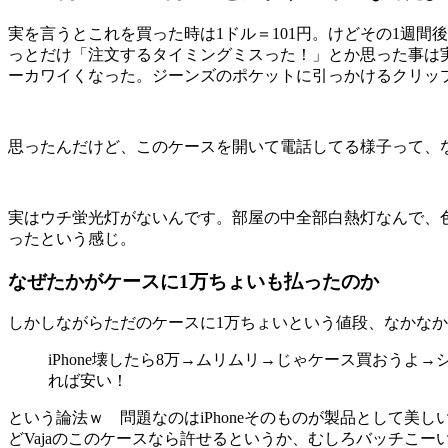
実を言うとこれを買った時は1ドル＝101円。けどその1週
っとだけ「注文するタイミングミスった！」とか思った事は実
ーカワイくなった。ジーンズのポケットに引っかけるクリッ
思ったんだけど、このケースを開いて電話してる様子って、
実はウチ蛍光灯がないんです。部屋の中全部白熱灯なんで、
ったという感じ。
なぜたかがケースに1万ちょいも払ったのか
しかしながらただのケースに1万ちょいという値段、なかな
iPhone壊したら8万→ムリムリ→じゃケース買おう
れば安い！
という論法ｗ 問題なのはiPhoneそのものが製品として
どVajaのこのケースなら許せるというか、むしろバッチこ