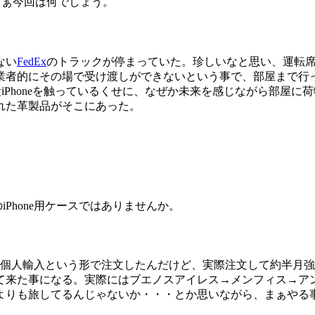
さぁ今回は何でしょう。
ない
FedEx
のトラックが停まっていた。珍しいなと思い、運転
業者的にその場で受け渡しができないという事で、部屋まで行
段iPhoneを触っているくせに、なぜか未来を感じながら部屋
れた革製品がそこにあった。
のiPhone用ケースではありませんか。
トから個人輸入という形で注文したんだけど、実際注文して約半
て来た事になる。実際にはブエノスアイレス→メンフィス→ア
離よりも旅してるんじゃないか・・・とか思いながら、まぁやる