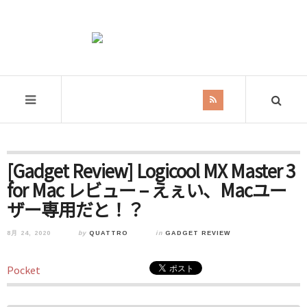
[Gadget Review] Logicool MX Master 3
for Mac レビュー – えぇい、Macユー
ザー専用だと！？
8月 24, 2020
by
QUATTRO
in
GADGET REVIEW
Pocket