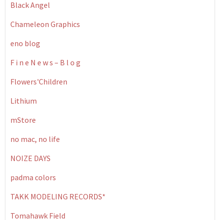
Black Angel
Chameleon Graphics
eno blog
F i n e N e w s – B l o g
Flowers'Children
Lithium
mStore
no mac, no life
NOIZE DAYS
padma colors
TAKK MODELING RECORDS*
Tomahawk Field