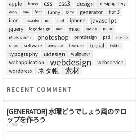
css
css3
design
apple
designgallery
brush
generator
funny
html5
font
diary
film
game
javascript
icon
iphone
ios
ipad
illustrator
jquery
misc
logodesign
movie
music
mac
photoshop
printdesign
psd
photography
siteinfo
tutrial
software
texture
template
twitter
snipet
uidesign
typography
wallpaper
webdesign
webapplication
webservice
素材
ネタ帳
wordpress
RECENT COMMENT
[GENERATOR] 水曜どうでしょう風のテロ
ップを作ろう
に
匿名
より