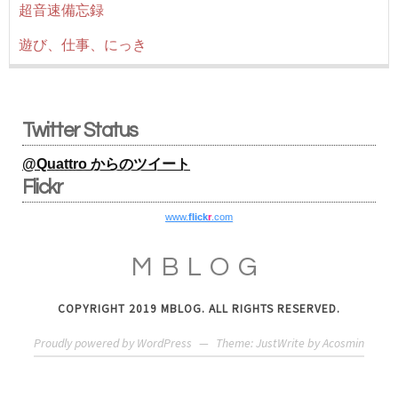
超音速備忘録
遊び、仕事、にっき
Twitter Status
@Quattro からのツイート
Flickr
www.
flick
r
.com
MBLOG
COPYRIGHT 2019 MBLOG. ALL RIGHTS RESERVED.
Proudly powered by WordPress
—
Theme: JustWrite by
Acosmin