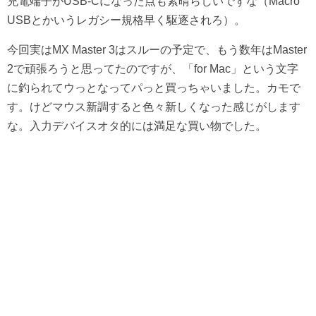
充電端子がUSB-Cになった点も素晴らしいですな（Macro
USBとかいうレガシー規格早く駆逐されろ）。
今回実はMX Master 3はスルーの予定で、もう数年はMaster
2で頑張ろうと思ってたのですが、「for Mac」という文字
に釣られてウっとなってパっと買っちゃいました。カモで
す。けどマウス新調すると色々新しくなった感じがします
な。入力デバイスオタ的には満足な買い物でした。