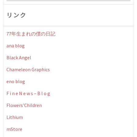
リンク
77年生まれの僕の日記
ana blog
Black Angel
Chameleon Graphics
eno blog
F i n e N e w s – B l o g
Flowers'Children
Lithium
mStore