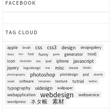
FACEBOOK
TAG CLOUD
css
css3
design
apple
designgallery
brush
generator
funny
html5
font
diary
film
game
javascript
icon
iphone
ios
ipad
illustrator
jquery
misc
logodesign
movie
music
mac
photoshop
printdesign
psd
photography
siteinfo
tutrial
software
texture
template
twitter
snipet
uidesign
typography
wallpaper
webdesign
webapplication
webservice
素材
ネタ帳
wordpress