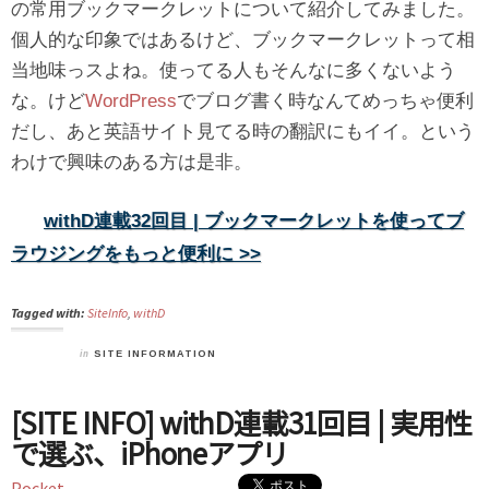
の常用ブックマークレットについて紹介してみました。
個人的な印象ではあるけど、ブックマークレットって相
当地味っスよね。使ってる人もそんなに多くないよう
な。けど
WordPress
でブログ書く時なんてめっちゃ便利
だし、あと英語サイト見てる時の翻訳にもイイ。という
わけで興味のある方は是非。
withD連載32回目 | ブックマークレットを使ってブ
ラウジングをもっと便利に >>
Tagged with:
SiteInfo
,
withD
in
SITE INFORMATION
[SITE INFO] withD連載31回目 | 実用性
で選ぶ、iPhoneアプリ
Pocket