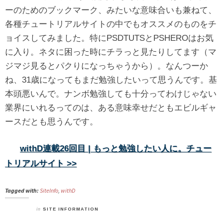
ーのためのブックマーク、みたいな意味合いも兼ねて、
各種チュートリアルサイトの中でもオススメのものをチ
ョイスしてみました。特にPSDTUTSとPSHEROはお気
に入り。ネタに困った時にチラっと見たりしてます（マ
ジマジ見るとパクりになっちゃうから）。なんつーか
ね、31歳になってもまだ勉強したいって思うんです。基
本頭悪いんで。ナンボ勉強しても十分ってわけじゃない
業界にいれるってのは、ある意味幸せだともエビルギャ
ースだとも思うんです。
withD連載26回目 | もっと勉強したい人に。チュー
トリアルサイト >>
Tagged with:
SiteInfo
,
withD
in
SITE INFORMATION