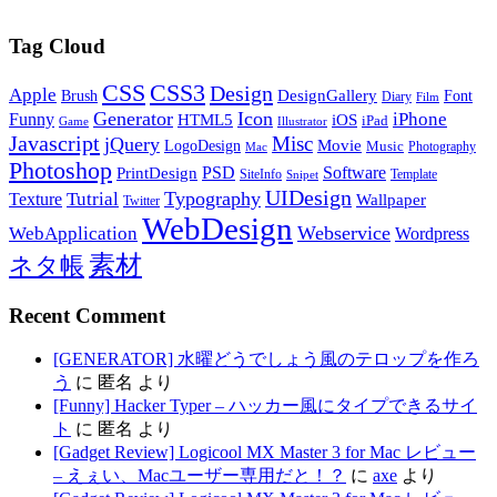
Tag Cloud
CSS
CSS3
Design
Apple
DesignGallery
Brush
Font
Diary
Film
Generator
Icon
Funny
iPhone
HTML5
iOS
iPad
Game
Illustrator
Javascript
Misc
jQuery
LogoDesign
Movie
Music
Photography
Mac
Photoshop
PSD
Software
PrintDesign
SiteInfo
Template
Snipet
UIDesign
Typography
Tutrial
Texture
Wallpaper
Twitter
WebDesign
Webservice
WebApplication
Wordpress
素材
ネタ帳
Recent Comment
[GENERATOR] 水曜どうでしょう風のテロップを作ろ
う
に
匿名
より
[Funny] Hacker Typer – ハッカー風にタイプできるサイ
ト
に
匿名
より
[Gadget Review] Logicool MX Master 3 for Mac レビュー
– えぇい、Macユーザー専用だと！？
に
axe
より