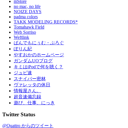
mStore
no mac, no life
NOIZE DAYS
padma colors
TAKK MODELING RECORDS*
Tomahawk Field
Web Sorriso
Weftlink
ぱんでもにぅむ・ぶろぐ
ぽりん紀
やすおかのホームページ
ガンダムUOブログ
キミはiPodで何を聴く？
ジュピ速
スナイパー密林
ヴァレッタの休日
情報屋さん。
超音速備忘録
遊び、仕事、にっき
Twitter Status
@Quattro からのツイート