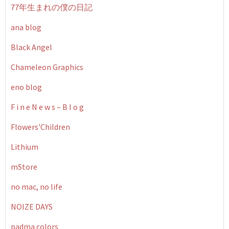
77年生まれの僕の日記
ana blog
Black Angel
Chameleon Graphics
eno blog
F i n e N e w s – B l o g
Flowers'Children
Lithium
mStore
no mac, no life
NOIZE DAYS
padma colors