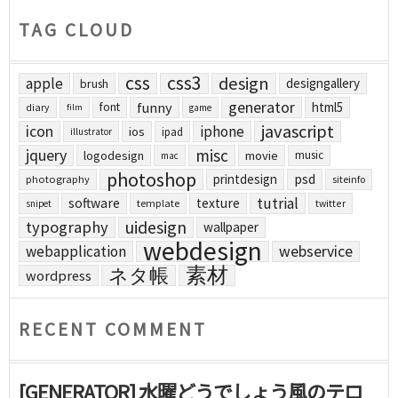
TAG CLOUD
css
css3
design
apple
designgallery
brush
generator
funny
html5
font
diary
film
game
javascript
icon
iphone
ios
ipad
illustrator
jquery
misc
logodesign
movie
music
mac
photoshop
printdesign
psd
photography
siteinfo
tutrial
software
texture
template
twitter
snipet
uidesign
typography
wallpaper
webdesign
webapplication
webservice
素材
ネタ帳
wordpress
RECENT COMMENT
[GENERATOR] 水曜どうでしょう風のテロ