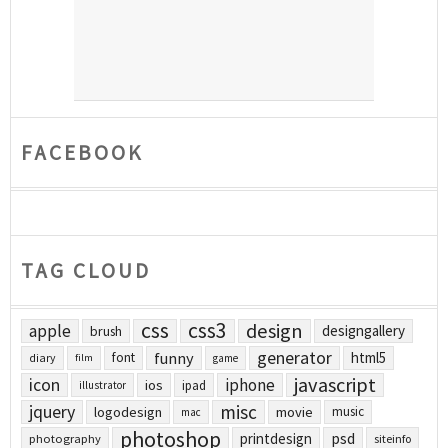
FACEBOOK
TAG CLOUD
css
css3
design
apple
designgallery
brush
generator
funny
html5
font
diary
film
game
javascript
icon
iphone
ios
ipad
illustrator
jquery
misc
logodesign
movie
music
mac
photoshop
printdesign
psd
photography
siteinfo