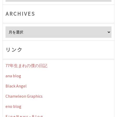
ARCHIVES
Archives
リンク
77年生まれの僕の日記
ana blog
Black Angel
Chameleon Graphics
eno blog
F i n e N e w s – B l o g