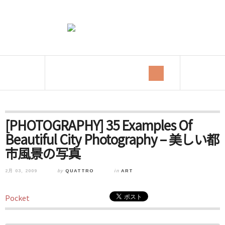
[PHOTOGRAPHY] 35 Examples Of
Beautiful City Photography – 美しい都
市風景の写真
2月 03, 2009
by
QUATTRO
in
ART
Pocket