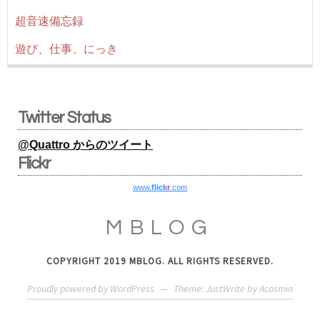
超音速備忘録
遊び、仕事、にっき
Twitter Status
@Quattro からのツイート
Flickr
www.
flick
r
.com
MBLOG
COPYRIGHT 2019 MBLOG. ALL RIGHTS RESERVED.
Proudly powered by WordPress
—
Theme: JustWrite by
Acosmin