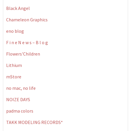
Black Angel
Chameleon Graphics
eno blog
F i n e N e w s – B l o g
Flowers'Children
Lithium
mStore
no mac, no life
NOIZE DAYS
padma colors
TAKK MODELING RECORDS*