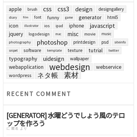
css
css3
design
apple
designgallery
brush
generator
funny
html5
font
diary
film
game
javascript
icon
iphone
ios
ipad
illustrator
jquery
misc
logodesign
movie
music
mac
photoshop
printdesign
psd
photography
siteinfo
tutrial
software
texture
template
twitter
snipet
uidesign
typography
wallpaper
webdesign
webapplication
webservice
素材
ネタ帳
wordpress
RECENT COMMENT
[GENERATOR] 水曜どうでしょう風のテロ
ップを作ろう
に
匿名
より