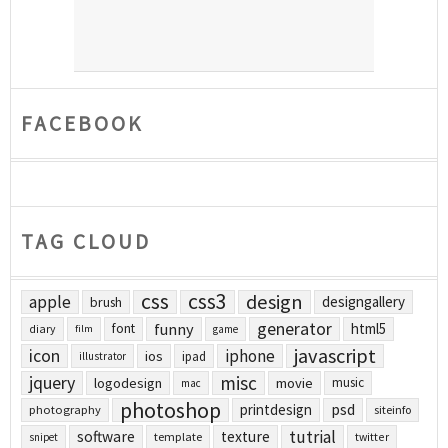
FACEBOOK
TAG CLOUD
css
css3
design
apple
designgallery
brush
generator
funny
html5
font
diary
film
game
javascript
icon
iphone
ios
ipad
illustrator
jquery
misc
logodesign
movie
music
mac
photoshop
printdesign
psd
photography
siteinfo
tutrial
software
texture
template
twitter
snipet