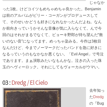
じゃなか
った1枚。けどコイツもめちゃめちゃ良かった。Benjamin
は前のアルバムがビリー・コーガンがプロデュースして
て、そのせいかどうも好きになれなかったんだよね。なん
か前向きっていうかそんな音像が気に入らなくて。んで今
回のはそれがまるでなくて、ビョーキ野郎が待ち望んだ“救
いのない音”になってます。めっちゃ染みる。今作は3枚目
なんだけど、今までノーマークだったバンドを急に好きに
なるっていうのもなかなか悪くない。「Evil Angel」で号泣
であります。まぁ演歌みたいなもんかな。泣きの入った珠
玉のヘヴィーロック。それにしてもヴォーカルがウマい。
03 :
Dredg / El Cielo
去年知っ
た
Dredg
の『Bug