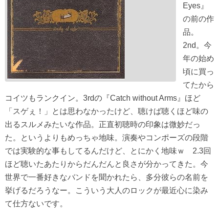
Eyes』
の前の作
品。
2nd。今
年の始め
頃に買っ
てたから
コイツもランクイン。3rdの『Catch without Arms』ほど
「スゲぇ！」とは思わなかったけど、聴けば聴くほど味の
出るスルメみたいな作品。正直初聴時の印象は微妙だっ
た。というよりもめっちゃ地味。演奏やコンポーズの段階
では実験的な事もしてるんだけど、とにかく地味ｗ 2.3回
ほど聴いたあたりからだんだんと良さが分かってきた。今
世界で一番好きなバンドを聞かれたら、多分彼らの名前を
挙げるだろうなー。こういう大人のロックが最近心に染み
て仕方ないです。