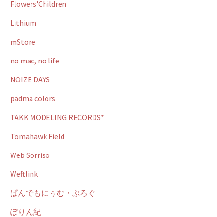
Flowers'Children
Lithium
mStore
no mac, no life
NOIZE DAYS
padma colors
TAKK MODELING RECORDS*
Tomahawk Field
Web Sorriso
Weftlink
ぱんでもにぅむ・ぶろぐ
ぽりん紀