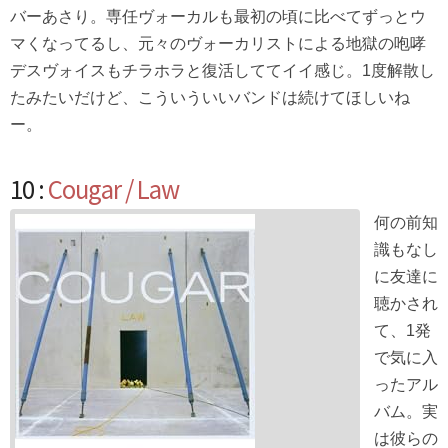
バーあさり。専任ヴォーカルも最初の頃に比べてずっとウ
マくなってるし、元々のヴォーカリストによる地獄の咆哮
デスヴォイスもチラホラと復活しててイイ感じ。1度解散し
たみたいだけど、こういういいバンドは続けてほしいね
ー。
10 :
Cougar / Law
何の前知
識もなし
に友達に
聴かされ
て、1発
で気に入
ったアル
バム。実
は彼らの