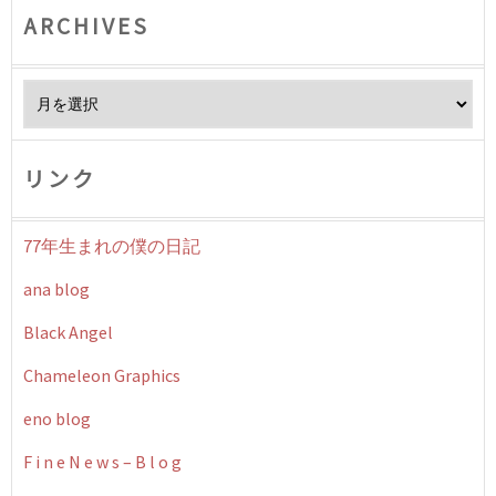
ARCHIVES
Archives
リンク
77年生まれの僕の日記
ana blog
Black Angel
Chameleon Graphics
eno blog
F i n e N e w s – B l o g