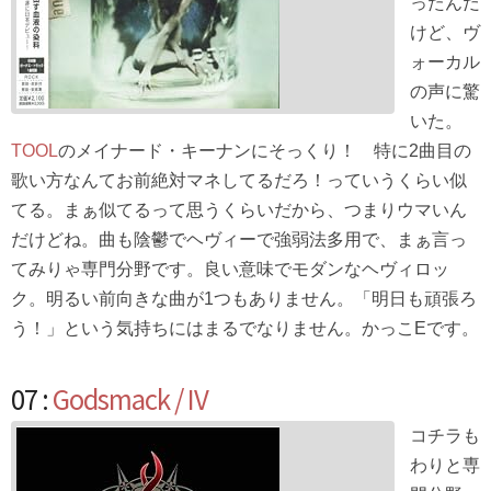
ったんだ
けど、ヴ
ォーカル
の声に驚
いた。
TOOL
のメイナード・キーナンにそっくり！ 特に2曲目の
歌い方なんてお前絶対マネしてるだろ！っていうくらい似
てる。まぁ似てるって思うくらいだから、つまりウマいん
だけどね。曲も陰鬱でヘヴィーで強弱法多用で、まぁ言っ
てみりゃ専門分野です。良い意味でモダンなヘヴィロッ
ク。明るい前向きな曲が1つもありません。「明日も頑張ろ
う！」という気持ちにはまるでなりません。かっこEです。
07 :
Godsmack / IV
コチラも
わりと専