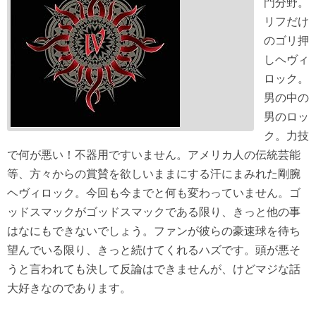
門分野。
リフだけ
のゴリ押
しヘヴィ
ロック。
男の中の
男のロッ
ク。力技
で何が悪い！不器用ですいません。アメリカ人の伝統芸能
等、方々からの賞賛を欲しいままにする汗にまみれた剛腕
ヘヴィロック。今回も今までと何も変わっていません。ゴ
ッドスマックがゴッドスマックである限り、きっと他の事
はなにもできないでしょう。ファンが彼らの豪速球を待ち
望んでいる限り、きっと続けてくれるハズです。頭が悪そ
うと言われても決して反論はできませんが、けどマジな話
大好きなのであります。