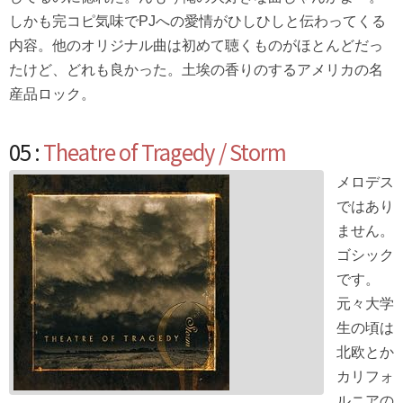
しかも完コピ気味でPJへの愛情がひしひしと伝わってくる
内容。他のオリジナル曲は初めて聴くものがほとんどだっ
たけど、どれも良かった。土埃の香りのするアメリカの名
産品ロック。
05 :
Theatre of Tragedy / Storm
メロデス
ではあり
ません。
ゴシック
です。
元々大学
生の頃は
北欧とか
カリフォ
ルニアの