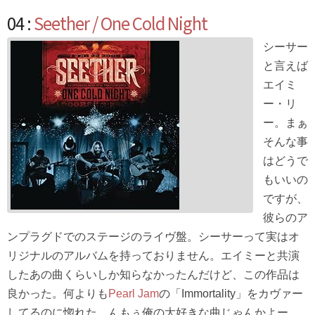
04 :
Seether / One Cold Night
シーサー
と言えば
エイミ
ー・リ
ー。まぁ
そんな事
はどうで
もいいの
ですが、
彼らのア
ンプラグドでのステージのライヴ盤。シーサーって実はオ
リジナルのアルバムを持っておりません。エイミーと共演
したあの曲くらいしか知らなかったんだけど、この作品は
良かった。何よりも
Pearl Jam
の「Immortality」をカヴァー
してるのに惚れた。んもぅ俺の大好きな曲じゃんかよー。