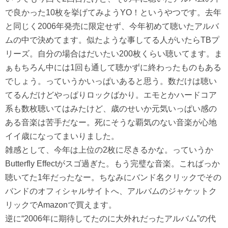
で良かった10枚を挙げてみようYO！というやつです。去年
と同じく2006年発売に限定せず、今年初めて聴いたアルバ
ムの中で決めてます。似たような事してる人がいたらTBプ
リーズ。自分の場合はだいたい200枚くらい聴いてます。ま
ぁもちろん中には1回も通して聴かずに終わったものもある
でしょう。っていうかいっぱいあると思う。数だけは聴い
てるんだけどやっぱりロックばかり。エモとかハードコア
系も数枚聴いてはみたけど、歳のせいか元気いっぱい感の
ある音楽は苦手だなー。死にそうな覇気のない音楽が心地
イイ歳になってまいりました。
雑感として、今年は上位の2枚に尽きるかな。っていうか
Butterfly Effectがスゴ過ぎた。もう完璧な音楽。こればっか
聴いてた1年だったなー。ちなみにバンド名クリックでその
バンドのオフィシャルサイトへ、アルバムのジャケットク
リックでAmazonで買えます。
逆に“2006年に期待してたのに大外れだったアルバム”の代