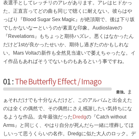
表選手としてレッチリのアレがあります。アレはヒドかっ
た。正直言ってどの曲も同じで聴くに耐えない。彼らはや
っぱり『Blood Sugar Sex Magic』が絶頂期で、後は下り坂
でしかないなーというのが素直な印象。Audioslaveの
『Revelations』もちょっと期待ハズレ。悪くはなかったん
だけど1stが良かったせいか、期待し過ぎたのかもしれな
い。Mars Voltaの新作も全然見当違いで萎えちゃったな。イ
イ作品もあればそうでないものもあるという事ですね。
01 :
The Butterfly Effect / Imago
ま
最強。
ぁそれだけでも十分なんだけど、このアルバムと出会えた
のは全くの偶然で、その偶然にさえ感謝したい気持ちにな
るような作品。去年最強だった
Dredg
の『Catch without
Arms』と同じく、やはり自分が死んだら一緒に埋葬してほ
しいって思うくらいの名作。Dredgに似た大人のロック。デ