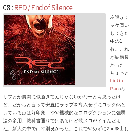
08 :
RED / End of Silence
友達がジ
ャケ買い
してきた
中の1
枚。これ
が結構良
かった。
ちょっと
Linkin
Park
の
リフとか展開に似過ぎてんじゃないかなーとも思ったけ
ど、だからと言って安直にラップを導入せずにロック然と
している点は好印象。やや機械的なプロダクションに強弱
法の多用、教科書通りではあるけど歌メロがイイんだよ
ね。新人の中では特別良かった。これでやめずに2ndを出し