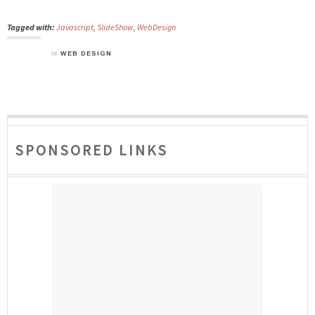
Tagged with:
Javascript
,
SlideShow
,
WebDesign
in
WEB DESIGN
SPONSORED LINKS