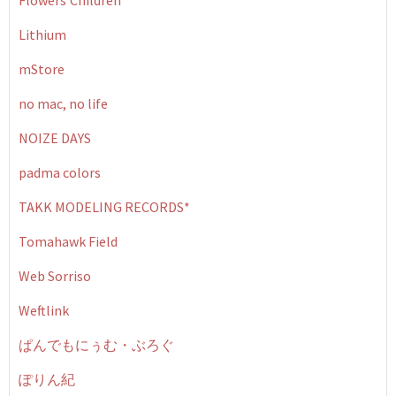
Flowers'Children
Lithium
mStore
no mac, no life
NOIZE DAYS
padma colors
TAKK MODELING RECORDS*
Tomahawk Field
Web Sorriso
Weftlink
ぱんでもにぅむ・ぶろぐ
ぽりん紀