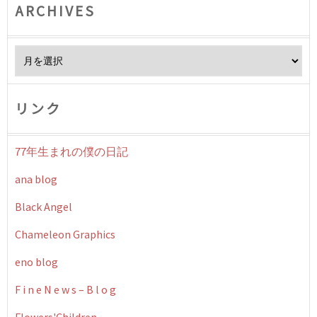
ARCHIVES
Archives
リンク
77年生まれの僕の日記
ana blog
Black Angel
Chameleon Graphics
eno blog
F i n e N e w s – B l o g