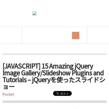
Tag Archives:
SlideShow
[JAVASCRIPT] 15 Amazing jQuery
Image Gallery/Slideshow Plugins and
Tutorials – jQueryを使ったスライドシ
ョー
Pocket