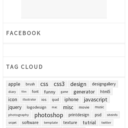
FACEBOOK
TAG CLOUD
css
css3
design
apple
designgallery
brush
generator
funny
html5
font
diary
film
game
javascript
icon
iphone
ios
ipad
illustrator
jquery
misc
logodesign
movie
music
mac
photoshop
printdesign
psd
photography
siteinfo
tutrial
software
texture
template
twitter
snipet