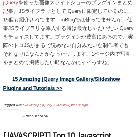
jQuery
を使った画像スライドショーのプラグインまとめ
記事。JSライブラリとしてjQueryに限定しているのに、
15個も紹介されてます。mBlogでは使ってませんが、仕
事JSライブラリを導入する時は最近じゃだいたいjQuery
をチョイスしてます。プラグインが豊富にあるので、実
際のトコJSがまるで読めない自分みたいな制作者でも、
それなりになんとかなったりします。1ページ内で写真
をまとめて掲載したい時なんかにイイっすね。
15 Amazing jQuery Image Gallery/Slideshow
Plugins and Tutorials >>
Tagged with:
Javascript
,
jQuery
,
SlideShow
,
WebDesign
in
WEB DESIGN
[JAVASCRIPT] Top 10 Javascript