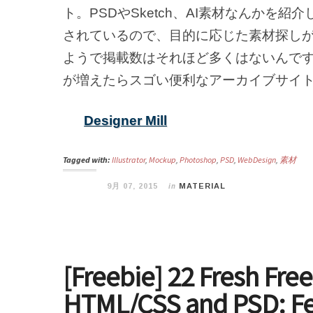
ト。PSDやSketch、AI素材なんかを
されているので、目的に応じた素材探し
ようで掲載数はそれほど多くはないんで
が増えたらスゴい便利なアーカイブサイ
Designer Mill
Tagged with:
Illustrator
,
Mockup
,
Photoshop
,
PSD
,
WebDesign
,
素材
in
9月 07, 2015
MATERIAL
[Freebie] 22 Fresh Fre
HTML/CSS and PSD: Feb