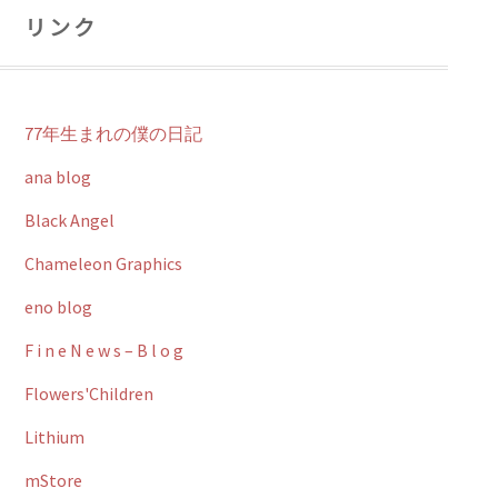
リンク
77年生まれの僕の日記
ana blog
Black Angel
Chameleon Graphics
eno blog
F i n e N e w s – B l o g
Flowers'Children
Lithium
mStore