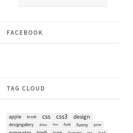
FACEBOOK
TAG CLOUD
css
css3
design
apple
brush
designgallery
funny
font
diary
film
game
generator
icon
html5
ios
ipad
illustrator