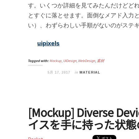
す。いくつか詳細を見てみたんだけどど
とすぐに落とせます。面倒なメアド入力とか
い）、わずらわしい手順がないのがステ
uipixels
Tagged with:
Mockup
,
UIDesign
,
WebDesign
,
素材
in
5月 17, 2017
MATERIAL
[Mockup] Diverse D
イスを手に持った状態