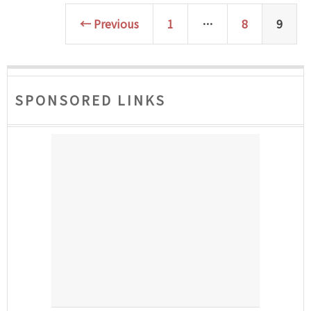
← Previous
1
…
8
9
SPONSORED LINKS