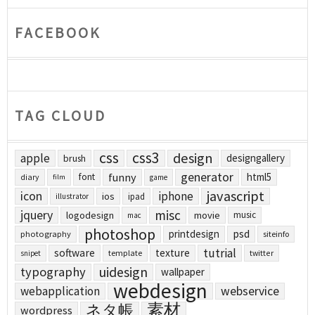
FACEBOOK
TAG CLOUD
css
css3
design
apple
designgallery
brush
generator
funny
html5
font
diary
film
game
javascript
icon
iphone
ios
ipad
illustrator
jquery
misc
logodesign
movie
music
mac
photoshop
printdesign
psd
photography
siteinfo
tutrial
software
texture
template
twitter
snipet
uidesign
typography
wallpaper
webdesign
webapplication
webservice
素材
ネタ帳
wordpress