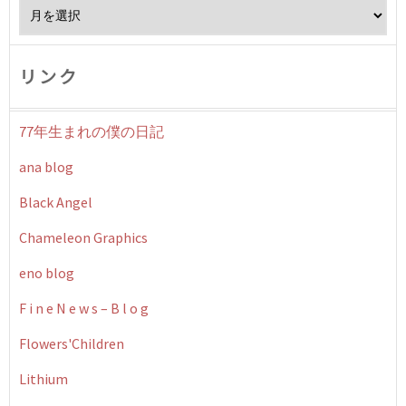
Archives
リンク
77年生まれの僕の日記
ana blog
Black Angel
Chameleon Graphics
eno blog
F i n e N e w s – B l o g
Flowers'Children
Lithium