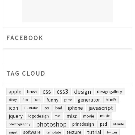
FACEBOOK
TAG CLOUD
css
css3
design
apple
designgallery
brush
generator
funny
html5
font
diary
film
game
javascript
icon
iphone
ios
ipad
illustrator
jquery
misc
logodesign
movie
music
mac
photoshop
printdesign
psd
photography
siteinfo
tutrial
software
texture
template
twitter
snipet