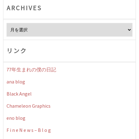
ARCHIVES
Archives
リンク
77年生まれの僕の日記
ana blog
Black Angel
Chameleon Graphics
eno blog
F i n e N e w s – B l o g