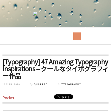
[Typography] 47 Amazing Typography
Inspirations – クールなタイポグラフィ
ー作品
10月 15, 2010
by
QUATTRO
in
TYPOGRAPHY
Pocket