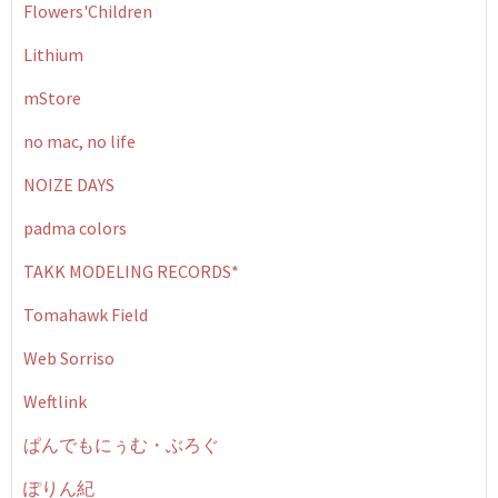
Flowers'Children
Lithium
mStore
no mac, no life
NOIZE DAYS
padma colors
TAKK MODELING RECORDS*
Tomahawk Field
Web Sorriso
Weftlink
ぱんでもにぅむ・ぶろぐ
ぽりん紀