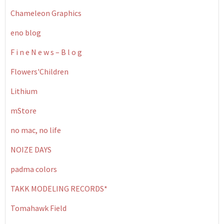
Chameleon Graphics
eno blog
F i n e N e w s – B l o g
Flowers'Children
Lithium
mStore
no mac, no life
NOIZE DAYS
padma colors
TAKK MODELING RECORDS*
Tomahawk Field