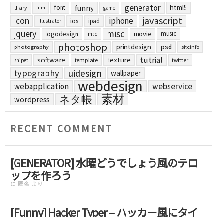
generator
funny
html5
font
diary
film
game
javascript
icon
iphone
ios
ipad
illustrator
jquery
misc
logodesign
movie
music
mac
photoshop
printdesign
psd
photography
siteinfo
tutrial
software
texture
template
twitter
snipet
uidesign
typography
wallpaper
webdesign
webapplication
webservice
素材
ネタ帳
wordpress
RECENT COMMENT
[GENERATOR] 水曜どうでしょう風のテロ
ップを作ろう
に
匿名
より
[Funny] Hacker Typer – ハッカー風にタイ