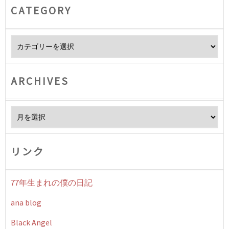
CATEGORY
Category
ARCHIVES
Archives
リンク
77年生まれの僕の日記
ana blog
Black Angel