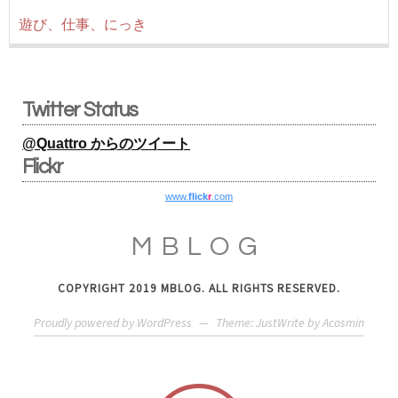
遊び、仕事、にっき
Twitter Status
@Quattro からのツイート
Flickr
www.
flick
r
.com
MBLOG
COPYRIGHT 2019 MBLOG. ALL RIGHTS RESERVED.
Proudly powered by WordPress
—
Theme: JustWrite by
Acosmin