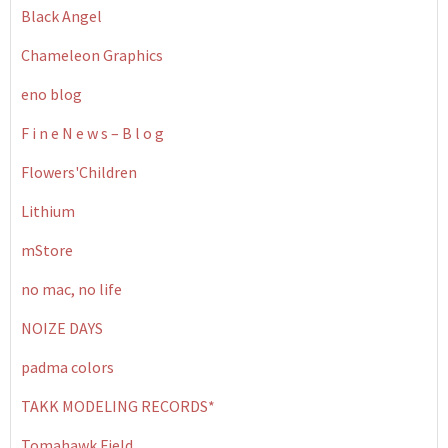
Black Angel
Chameleon Graphics
eno blog
F i n e N e w s – B l o g
Flowers'Children
Lithium
mStore
no mac, no life
NOIZE DAYS
padma colors
TAKK MODELING RECORDS*
Tomahawk Field