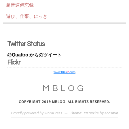
超音速備忘録
遊び、仕事、にっき
Twitter Status
@Quattro からのツイート
Flickr
www.
flick
r
.com
MBLOG
COPYRIGHT 2019 MBLOG. ALL RIGHTS RESERVED.
Proudly powered by WordPress
—
Theme: JustWrite by
Acosmin