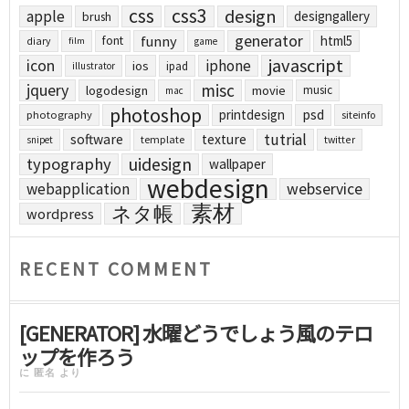
css
css3
design
apple
designgallery
brush
generator
funny
html5
font
diary
film
game
javascript
icon
iphone
ios
ipad
illustrator
jquery
misc
logodesign
movie
music
mac
photoshop
printdesign
psd
photography
siteinfo
tutrial
software
texture
template
twitter
snipet
uidesign
typography
wallpaper
webdesign
webapplication
webservice
素材
ネタ帳
wordpress
RECENT COMMENT
[GENERATOR] 水曜どうでしょう風のテロ
ップを作ろう
に
匿名
より