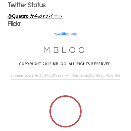
Twitter Status
@Quattro からのツイート
Flickr
www.
flick
r
.com
MBLOG
COPYRIGHT 2019 MBLOG. ALL RIGHTS RESERVED.
Proudly powered by WordPress
—
Theme: JustWrite by
Acosmin