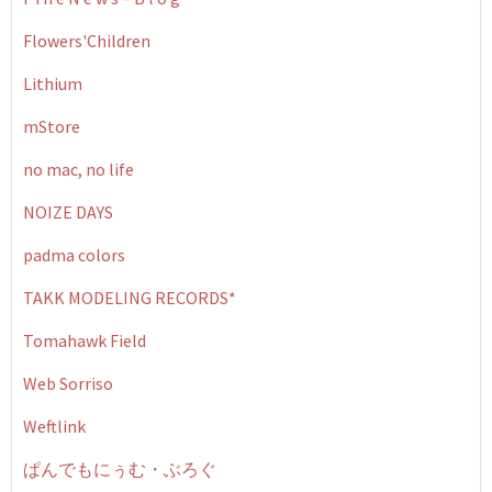
Flowers'Children
Lithium
mStore
no mac, no life
NOIZE DAYS
padma colors
TAKK MODELING RECORDS*
Tomahawk Field
Web Sorriso
Weftlink
ぱんでもにぅむ・ぶろぐ