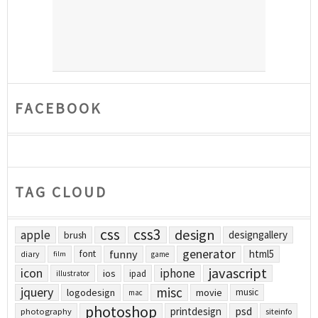
FACEBOOK
TAG CLOUD
css
css3
design
apple
designgallery
brush
generator
funny
html5
font
diary
film
game
javascript
icon
iphone
ios
ipad
illustrator
jquery
misc
logodesign
movie
music
mac
photoshop
printdesign
psd
photography
siteinfo