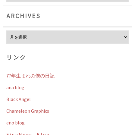
ARCHIVES
Archives
リンク
77年生まれの僕の日記
ana blog
Black Angel
Chameleon Graphics
eno blog
F i n e N e w s – B l o g