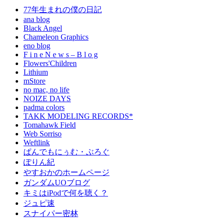
77年生まれの僕の日記
ana blog
Black Angel
Chameleon Graphics
eno blog
F i n e N e w s – B l o g
Flowers'Children
Lithium
mStore
no mac, no life
NOIZE DAYS
padma colors
TAKK MODELING RECORDS*
Tomahawk Field
Web Sorriso
Weftlink
ぱんでもにぅむ・ぶろぐ
ぽりん紀
やすおかのホームページ
ガンダムUOブログ
キミはiPodで何を聴く？
ジュピ速
スナイパー密林