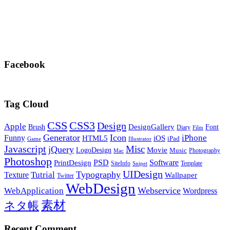
Facebook
Tag Cloud
CSS
CSS3
Design
Apple
DesignGallery
Brush
Font
Diary
Film
Generator
Icon
Funny
iPhone
HTML5
iOS
iPad
Game
Illustrator
Javascript
Misc
jQuery
LogoDesign
Movie
Music
Photography
Mac
Photoshop
PSD
Software
PrintDesign
SiteInfo
Template
Snipet
UIDesign
Typography
Tutrial
Texture
Wallpaper
Twitter
WebDesign
Webservice
WebApplication
Wordpress
素材
ネタ帳
Recent Comment