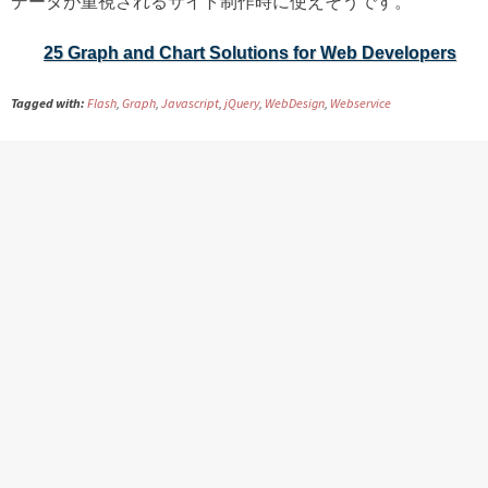
データが重視されるサイト制作時に使えそうです。
25 Graph and Chart Solutions for Web Developers
Tagged with:
Flash
,
Graph
,
Javascript
,
jQuery
,
WebDesign
,
Webservice