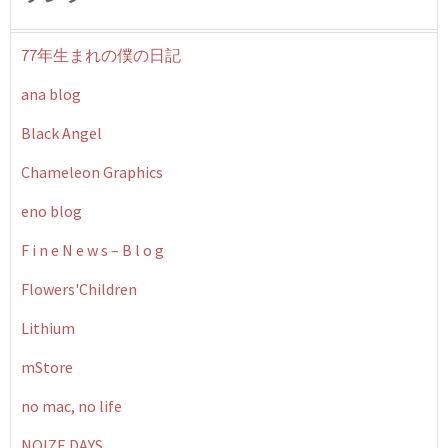
77年生まれの僕の日記
ana blog
Black Angel
Chameleon Graphics
eno blog
F i n e N e w s – B l o g
Flowers'Children
Lithium
mStore
no mac, no life
NOIZE DAYS