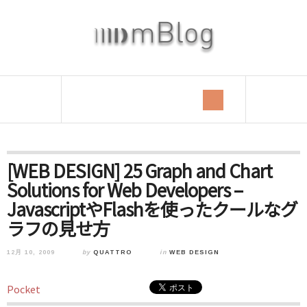
[WEB DESIGN] 25 Graph and Chart
Solutions for Web Developers –
JavascriptやFlashを使ったクールなグ
ラフの見せ方
12月 10, 2009
by
QUATTRO
in
WEB DESIGN
Pocket