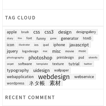
TAG CLOUD
css
css3
design
apple
designgallery
brush
generator
funny
html5
font
diary
film
game
javascript
icon
iphone
ios
ipad
illustrator
jquery
misc
logodesign
movie
music
mac
photoshop
printdesign
psd
photography
siteinfo
tutrial
software
texture
template
twitter
snipet
uidesign
typography
wallpaper
webdesign
webapplication
webservice
素材
ネタ帳
wordpress
RECENT COMMENT