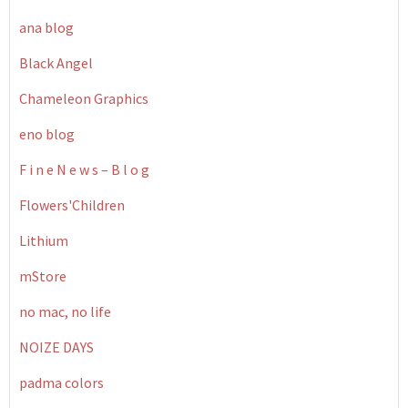
ana blog
Black Angel
Chameleon Graphics
eno blog
F i n e N e w s – B l o g
Flowers'Children
Lithium
mStore
no mac, no life
NOIZE DAYS
padma colors