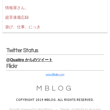
情報屋さん。
超音速備忘録
遊び、仕事、にっき
Twitter Status
@Quattro からのツイート
Flickr
www.
flick
r
.com
MBLOG
COPYRIGHT 2019 MBLOG. ALL RIGHTS RESERVED.
Proudly powered by WordPress
—
Theme: JustWrite by
Acosmin