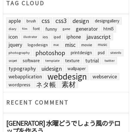
TAG CLOUD
css
css3
design
apple
designgallery
brush
generator
funny
html5
font
diary
film
game
javascript
icon
iphone
ios
ipad
illustrator
jquery
misc
logodesign
movie
music
mac
photoshop
printdesign
psd
photography
siteinfo
tutrial
software
texture
template
twitter
snipet
uidesign
typography
wallpaper
webdesign
webapplication
webservice
素材
ネタ帳
wordpress
RECENT COMMENT
[GENERATOR] 水曜どうでしょう風のテロ
ップを作ろう