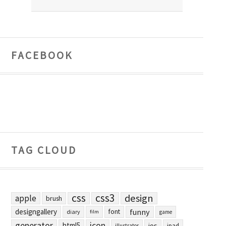
FACEBOOK
TAG CLOUD
css
css3
design
apple
brush
designgallery
funny
font
diary
film
game
generator
icon
html5
ios
ipad
illustrator