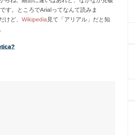
ですからね。細部に違いはあれど、なかなか見破
きです。ところでArialってなんて読みま
だけど、
Wikipedia
見て「アリアル」だと知
。
etica?