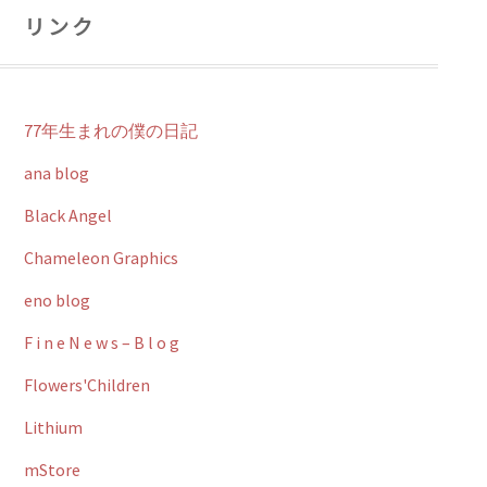
リンク
77年生まれの僕の日記
ana blog
Black Angel
Chameleon Graphics
eno blog
F i n e N e w s – B l o g
Flowers'Children
Lithium
mStore