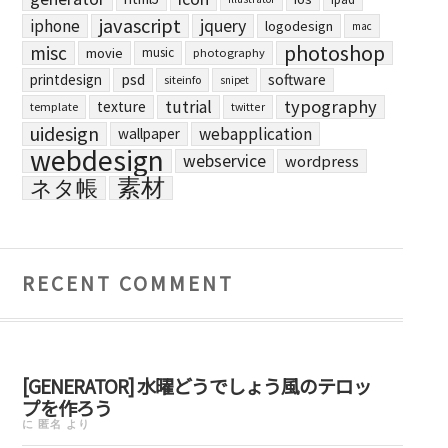
javascript
jquery
iphone
logodesign
mac
photoshop
misc
movie
music
photography
printdesign
psd
software
siteinfo
snipet
typography
tutrial
texture
template
twitter
uidesign
webapplication
wallpaper
webdesign
webservice
wordpress
素材
ネタ帳
RECENT COMMENT
[GENERATOR] 水曜どうでしょう風のテロッ
プを作ろう
に
匿名
より