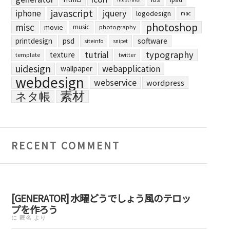
javascript
jquery
iphone
logodesign
mac
photoshop
misc
movie
music
photography
printdesign
psd
software
siteinfo
snipet
typography
tutrial
texture
template
twitter
uidesign
webapplication
wallpaper
webdesign
webservice
wordpress
素材
ネタ帳
RECENT COMMENT
[GENERATOR] 水曜どうでしょう風のテロッ
プを作ろう
に
匿名
より