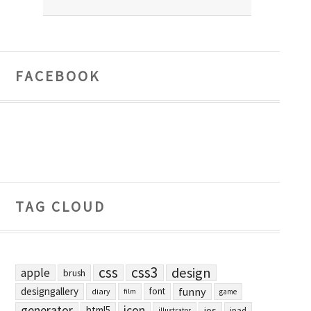
FACEBOOK
TAG CLOUD
css
css3
design
apple
brush
designgallery
funny
font
diary
film
game
generator
icon
html5
ios
ipad
illustrator