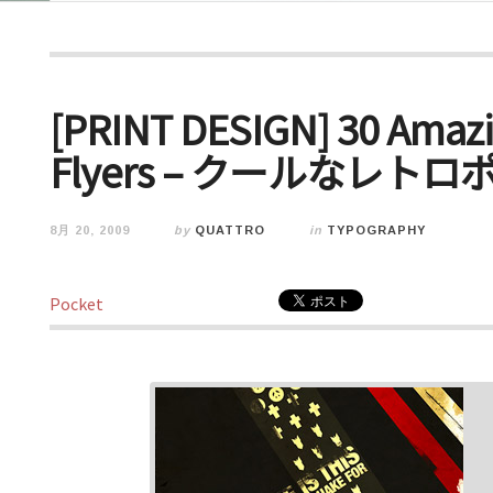
[PRINT DESIGN] 30 Amazi
Flyers – クールなレ
8月 20, 2009
by
QUATTRO
in
TYPOGRAPHY
Pocket