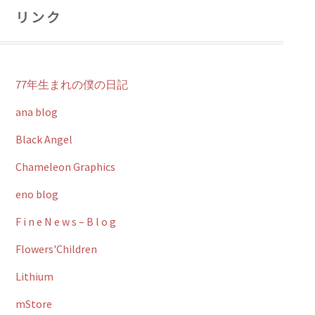
リンク
77年生まれの僕の日記
ana blog
Black Angel
Chameleon Graphics
eno blog
F i n e N e w s – B l o g
Flowers'Children
Lithium
mStore