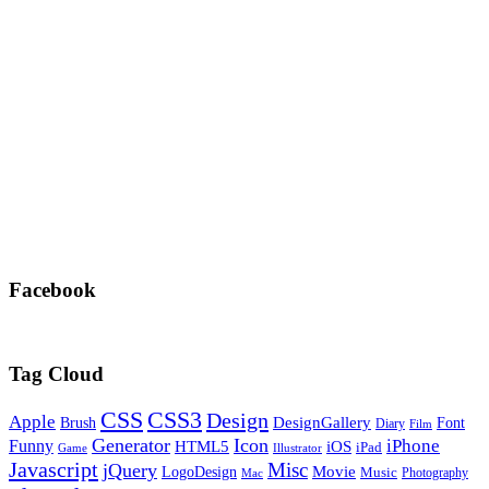
Facebook
Tag Cloud
CSS
CSS3
Design
Apple
DesignGallery
Brush
Font
Diary
Film
Generator
Icon
Funny
iPhone
HTML5
iOS
iPad
Game
Illustrator
Javascript
Misc
jQuery
LogoDesign
Movie
Music
Photography
Mac