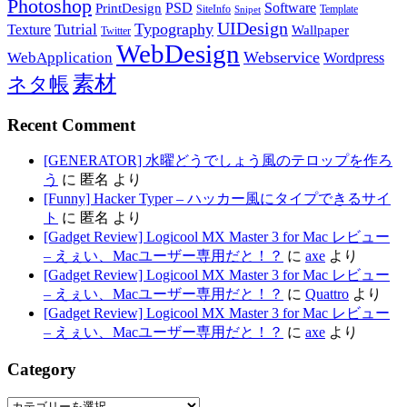
Photoshop
PSD
Software
PrintDesign
SiteInfo
Template
Snipet
UIDesign
Typography
Tutrial
Texture
Wallpaper
Twitter
WebDesign
Webservice
WebApplication
Wordpress
素材
ネタ帳
Recent Comment
[GENERATOR] 水曜どうでしょう風のテロップを作ろ
う
に
匿名
より
[Funny] Hacker Typer – ハッカー風にタイプできるサイ
ト
に
匿名
より
[Gadget Review] Logicool MX Master 3 for Mac レビュー
– えぇい、Macユーザー専用だと！？
に
axe
より
[Gadget Review] Logicool MX Master 3 for Mac レビュー
– えぇい、Macユーザー専用だと！？
に
Quattro
より
[Gadget Review] Logicool MX Master 3 for Mac レビュー
– えぇい、Macユーザー専用だと！？
に
axe
より
Category
Category