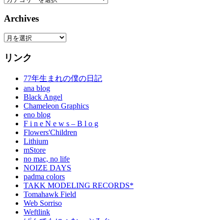
Archives
Archives
リンク
77年生まれの僕の日記
ana blog
Black Angel
Chameleon Graphics
eno blog
F i n e N e w s – B l o g
Flowers'Children
Lithium
mStore
no mac, no life
NOIZE DAYS
padma colors
TAKK MODELING RECORDS*
Tomahawk Field
Web Sorriso
Weftlink