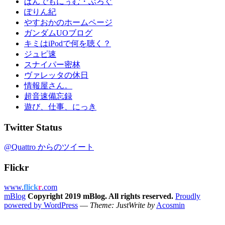
ぱんでもにぅむ・ぶろぐ
ぽりん紀
やすおかのホームページ
ガンダムUOブログ
キミはiPodで何を聴く？
ジュピ速
スナイパー密林
ヴァレッタの休日
情報屋さん。
超音速備忘録
遊び、仕事、にっき
Twitter Status
@Quattro からのツイート
Flickr
www.
flick
r
.com
mBlog
Copyright 2019 mBlog. All rights reserved.
Proudly
powered by WordPress
—
Theme: JustWrite by
Acosmin