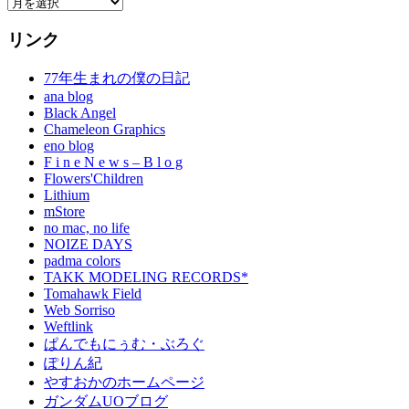
Archives
リンク
77年生まれの僕の日記
ana blog
Black Angel
Chameleon Graphics
eno blog
F i n e N e w s – B l o g
Flowers'Children
Lithium
mStore
no mac, no life
NOIZE DAYS
padma colors
TAKK MODELING RECORDS*
Tomahawk Field
Web Sorriso
Weftlink
ぱんでもにぅむ・ぶろぐ
ぽりん紀
やすおかのホームページ
ガンダムUOブログ