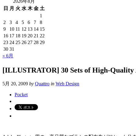
2026年8月
日
月
火
水
木
金
土
1
2
3
4
5
6
7
8
9
10
11
12
13
14
15
16
17
18
19
20
21
22
23
24
25
26
27
28
29
30
31
« 6月
[ILLUSTRATOR] 30 Sets of High-
5月 20, 2009
by
Quattro
in
Web Design
Pocket