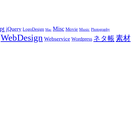
pt
Misc
jQuery
LogoDesign
Movie
Music
Photography
Mac
WebDesign
素材
ネタ帳
Webservice
Wordpress