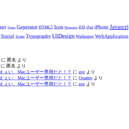
Javascri
Generator
Icon
nny
iPhone
HTML5
iOS
iPad
Game
Illustrator
UIDesign
Typography
Tutrial
WebApplication
Wallpaper
Twitter
に
匿名
より
に
匿名
より
ac レビュー – えぇい、Macユーザー専用だと！？
に
axe
より
ac レビュー – えぇい、Macユーザー専用だと！？
に
Quattro
より
ac レビュー – えぇい、Macユーザー専用だと！？
に
axe
より