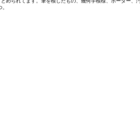
が30セット分まとめられてます。筆を模したもの、幾何学模様、ボー
つ。