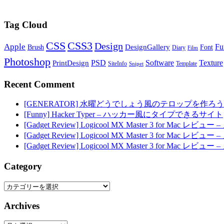
Tag Cloud
CSS
CSS3
Design
Apple
Fu
DesignGallery
Brush
Font
Diary
Film
Photoshop
PSD
Software
Texture
PrintDesign
SiteInfo
Template
Snipet
Recent Comment
[GENERATOR] 水曜どうでしょう風のテロップを作ろう
[Funny] Hacker Typer – ハッカー風にタイプできるサイト
[Gadget Review] Logicool MX Master 3 for M
[Gadget Review] Logicool MX Master 3 for M
[Gadget Review] Logicool MX Master 3 for M
Category
Category
Archives