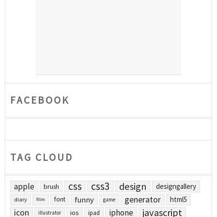
FACEBOOK
TAG CLOUD
css
css3
design
apple
designgallery
brush
generator
funny
html5
font
diary
film
game
javascript
icon
iphone
ios
ipad
illustrator