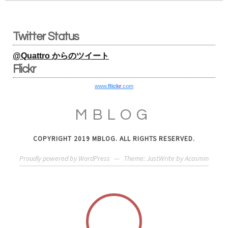
Twitter Status
@Quattro からのツイート
Flickr
www.
flick
r
.com
MBLOG
COPYRIGHT 2019 MBLOG. ALL RIGHTS RESERVED.
Proudly powered by WordPress
—
Theme: JustWrite by
Acosmin