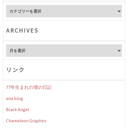
Category
ARCHIVES
Archives
リンク
77年生まれの僕の日記
ana blog
Black Angel
Chameleon Graphics