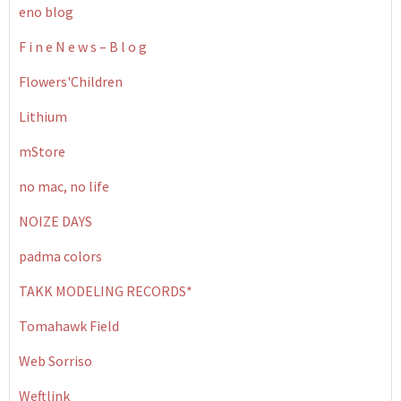
eno blog
F i n e N e w s – B l o g
Flowers'Children
Lithium
mStore
no mac, no life
NOIZE DAYS
padma colors
TAKK MODELING RECORDS*
Tomahawk Field
Web Sorriso
Weftlink