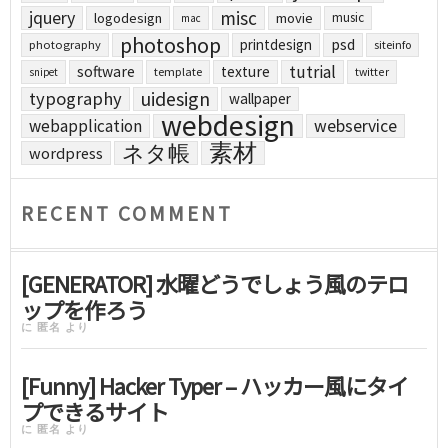
jquery
misc
logodesign
movie
music
mac
photoshop
printdesign
psd
photography
siteinfo
tutrial
software
texture
template
twitter
snipet
uidesign
typography
wallpaper
webdesign
webapplication
webservice
素材
ネタ帳
wordpress
RECENT COMMENT
[GENERATOR] 水曜どうでしょう風のテロ
ップを作ろう
に
匿名
より
[Funny] Hacker Typer – ハッカー風にタイ
プできるサイト
に
匿名
より