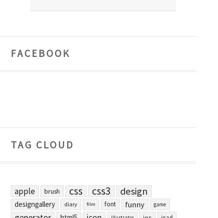
FACEBOOK
TAG CLOUD
css
css3
design
apple
brush
designgallery
funny
font
diary
film
game
generator
icon
html5
ios
ipad
illustrator