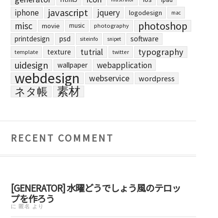
javascript
jquery
iphone
logodesign
mac
photoshop
misc
movie
music
photography
printdesign
psd
software
siteinfo
snipet
typography
tutrial
texture
template
twitter
uidesign
webapplication
wallpaper
webdesign
webservice
wordpress
素材
ネタ帳
RECENT COMMENT
[GENERATOR] 水曜どうでしょう風のテロッ
プを作ろう
に
匿名
より