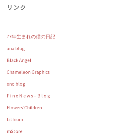
リンク
77年生まれの僕の日記
ana blog
Black Angel
Chameleon Graphics
eno blog
F i n e N e w s – B l o g
Flowers'Children
Lithium
mStore