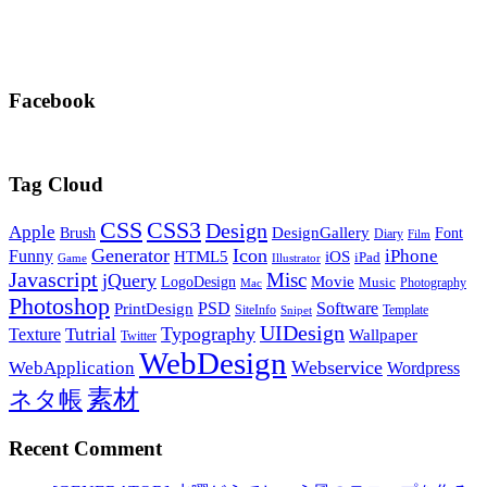
Facebook
Tag Cloud
CSS
CSS3
Design
Apple
DesignGallery
Brush
Font
Diary
Film
Generator
Icon
Funny
iPhone
HTML5
iOS
iPad
Game
Illustrator
Javascript
Misc
jQuery
LogoDesign
Movie
Music
Photography
Mac
Photoshop
PSD
Software
PrintDesign
SiteInfo
Template
Snipet
UIDesign
Typography
Tutrial
Texture
Wallpaper
Twitter
WebDesign
Webservice
WebApplication
Wordpress
素材
ネタ帳
Recent Comment