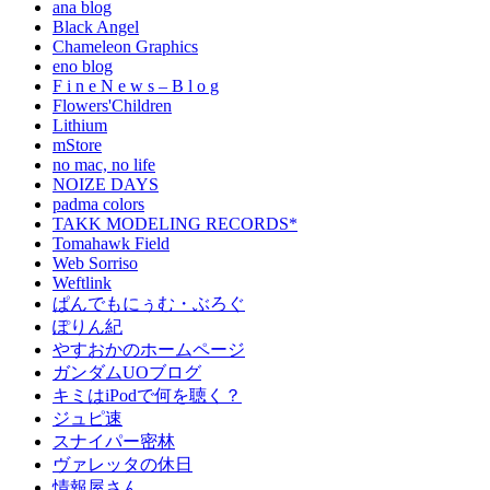
ana blog
Black Angel
Chameleon Graphics
eno blog
F i n e N e w s – B l o g
Flowers'Children
Lithium
mStore
no mac, no life
NOIZE DAYS
padma colors
TAKK MODELING RECORDS*
Tomahawk Field
Web Sorriso
Weftlink
ぱんでもにぅむ・ぶろぐ
ぽりん紀
やすおかのホームページ
ガンダムUOブログ
キミはiPodで何を聴く？
ジュピ速
スナイパー密林
ヴァレッタの休日
情報屋さん。