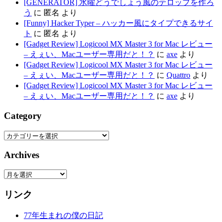
[GENERATOR] 水曜どうでしょう風のテロップを作ろ
う
に
匿名
より
[Funny] Hacker Typer – ハッカー風にタイプできるサイ
ト
に
匿名
より
[Gadget Review] Logicool MX Master 3 for Mac レビュー
– えぇい、Macユーザー専用だと！？
に
axe
より
[Gadget Review] Logicool MX Master 3 for Mac レビュー
– えぇい、Macユーザー専用だと！？
に
Quattro
より
[Gadget Review] Logicool MX Master 3 for Mac レビュー
– えぇい、Macユーザー専用だと！？
に
axe
より
Category
Category
Archives
Archives
リンク
77年生まれの僕の日記