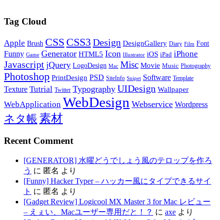
Tag Cloud
CSS
CSS3
Design
Apple
DesignGallery
Brush
Font
Diary
Film
Generator
Icon
Funny
iPhone
HTML5
iOS
iPad
Game
Illustrator
Javascript
Misc
jQuery
LogoDesign
Movie
Music
Photography
Mac
Photoshop
PSD
Software
PrintDesign
SiteInfo
Template
Snipet
UIDesign
Typography
Tutrial
Texture
Wallpaper
Twitter
WebDesign
Webservice
WebApplication
Wordpress
素材
ネタ帳
Recent Comment
[GENERATOR] 水曜どうでしょう風のテロップを作ろ
う
に
匿名
より
[Funny] Hacker Typer – ハッカー風にタイプできるサイ
ト
に
匿名
より
[Gadget Review] Logicool MX Master 3 for Mac レビュー
– えぇい、Macユーザー専用だと！？
に
axe
より