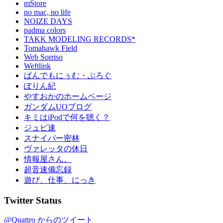
mStore
no mac, no life
NOIZE DAYS
padma colors
TAKK MODELING RECORDS*
Tomahawk Field
Web Sorriso
Weftlink
ぱんでもにぅむ・ぶろぐ
ぽりん紀
やすおかのホームページ
ガンダムUOブログ
キミはiPodで何を聴く？
ジュピ速
スナイパー密林
ヴァレッタの休日
情報屋さん。
超音速備忘録
遊び、仕事、にっき
Twitter Status
@Quattro からのツイート