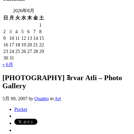
2026年8月
日
月
火
水
木
金
土
1
2
3
4
5
6
7
8
9
10
11
12
13
14
15
16
17
18
19
20
21
22
23
24
25
26
27
28
29
30
31
« 6月
[PHOTOGRAPHY] ﾖrvar Atli – Photo
Gallery
5月 09, 2007
by
Quattro
in
Art
Pocket