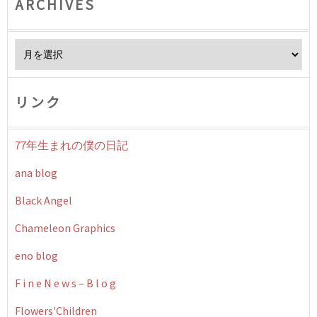
ARCHIVES
Archives
リンク
77年生まれの僕の日記
ana blog
Black Angel
Chameleon Graphics
eno blog
F i n e N e w s – B l o g
Flowers'Children