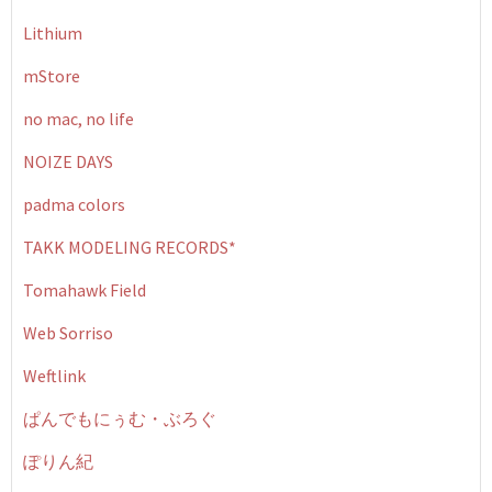
Lithium
mStore
no mac, no life
NOIZE DAYS
padma colors
TAKK MODELING RECORDS*
Tomahawk Field
Web Sorriso
Weftlink
ぱんでもにぅむ・ぶろぐ
ぽりん紀