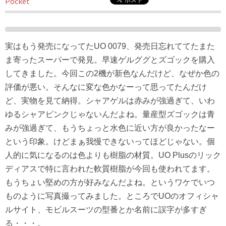
Pocket
実はもう発売になってたUO 0079、発売日忘れててたまた
ま寄ったスーパーで発見。早速ゲルググとズゴックを購入
してきました。今回この2機が新色なんだけど、なぜか色の
評価が悪い。そんなに変な色かなーって思ってたんだけ
ど、実物を見て納得。シャアゲルは赤みが強過ぎて、いわ
ゆるシャアピンクじゃないんだよね。量産型ズゴックは青
みが強過ぎて、もうちょっと水色に近い方が良かったなー
という印象。けどまぁ我慢できないってほどじゃない。個
人的に気になるのは色よりも樹脂の材質。UO Plusのリック
ディアスで特に言われた軟質樹脂が今回も使われてます。
もうちょい堅めの方が好みなんだよね。というワケでいつ
ものように写真撮ってみました。ところでUOのオフィシャ
ルサイト、モビルスーツの型番とか名前に誤字が多すぎ
る・・・。