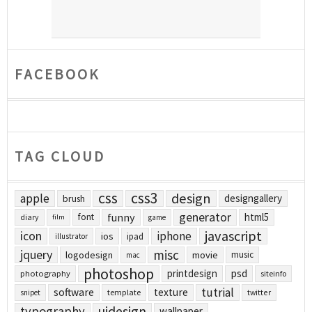
FACEBOOK
TAG CLOUD
css
css3
design
apple
designgallery
brush
generator
funny
html5
font
diary
film
game
javascript
icon
iphone
ios
ipad
illustrator
jquery
misc
logodesign
movie
music
mac
photoshop
printdesign
psd
photography
siteinfo
tutrial
software
texture
template
twitter
snipet
uidesign
typography
wallpaper