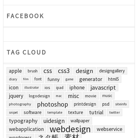
FACEBOOK
TAG CLOUD
css
css3
design
apple
designgallery
brush
generator
funny
html5
font
diary
film
game
javascript
icon
iphone
ios
ipad
illustrator
jquery
misc
logodesign
movie
music
mac
photoshop
printdesign
psd
photography
siteinfo
tutrial
software
texture
template
twitter
snipet
uidesign
typography
wallpaper
webdesign
webapplication
webservice
素材
ネタ帳
wordpress