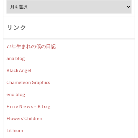
Archives
リンク
77年生まれの僕の日記
ana blog
Black Angel
Chameleon Graphics
eno blog
F i n e N e w s – B l o g
Flowers'Children
Lithium