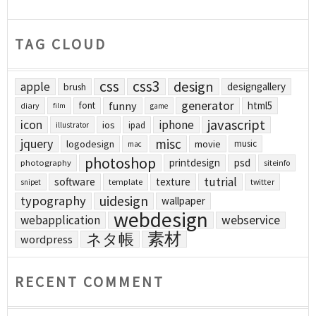
TAG CLOUD
css
css3
design
apple
designgallery
brush
generator
funny
html5
font
diary
film
game
javascript
icon
iphone
ios
ipad
illustrator
jquery
misc
logodesign
movie
music
mac
photoshop
printdesign
psd
photography
siteinfo
tutrial
software
texture
template
twitter
snipet
uidesign
typography
wallpaper
webdesign
webapplication
webservice
素材
ネタ帳
wordpress
RECENT COMMENT