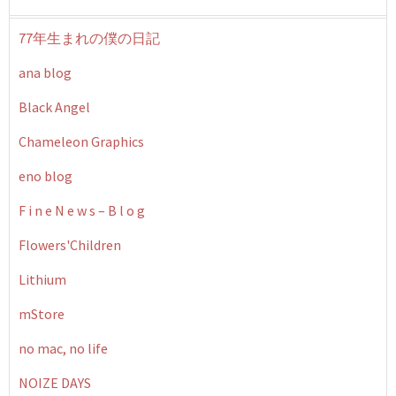
77年生まれの僕の日記
ana blog
Black Angel
Chameleon Graphics
eno blog
F i n e N e w s – B l o g
Flowers'Children
Lithium
mStore
no mac, no life
NOIZE DAYS