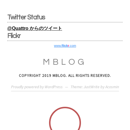
Twitter Status
@Quattro からのツイート
Flickr
www.
flick
r
.com
MBLOG
COPYRIGHT 2019 MBLOG. ALL RIGHTS RESERVED.
Proudly powered by WordPress
—
Theme: JustWrite by
Acosmin