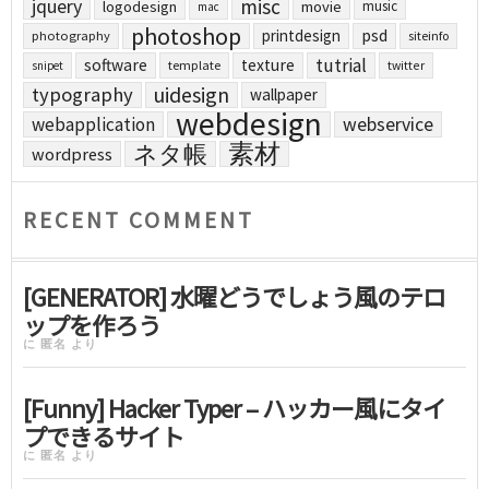
jquery
misc
logodesign
movie
music
mac
photoshop
printdesign
psd
photography
siteinfo
tutrial
software
texture
template
twitter
snipet
uidesign
typography
wallpaper
webdesign
webapplication
webservice
素材
ネタ帳
wordpress
RECENT COMMENT
[GENERATOR] 水曜どうでしょう風のテロ
ップを作ろう
に
匿名
より
[Funny] Hacker Typer – ハッカー風にタイ
プできるサイト
に
匿名
より