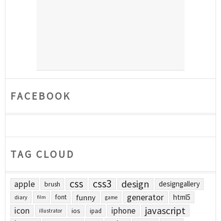
FACEBOOK
TAG CLOUD
css
css3
design
apple
designgallery
brush
generator
funny
html5
font
diary
film
game
javascript
icon
iphone
ios
ipad
illustrator