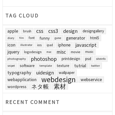
TAG CLOUD
css
css3
design
apple
designgallery
brush
generator
funny
html5
font
diary
film
game
javascript
icon
iphone
ios
ipad
illustrator
jquery
misc
logodesign
movie
music
mac
photoshop
printdesign
psd
photography
siteinfo
tutrial
software
texture
template
twitter
snipet
uidesign
typography
wallpaper
webdesign
webapplication
webservice
素材
ネタ帳
wordpress
RECENT COMMENT