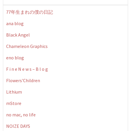
77年生まれの僕の日記
ana blog
Black Angel
Chameleon Graphics
eno blog
F i n e N e w s – B l o g
Flowers'Children
Lithium
mStore
no mac, no life
NOIZE DAYS