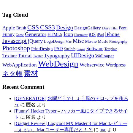
Tag Cloud
CSS
CSS3
Design
Apple
DesignGallery
Brush
Font
Diary
Film
Generator
Icon
Funny
iPhone
HTML5
iOS
iPad
Game
Illustrator
Javascript
Misc
jQuery
LogoDesign
Movie
Music
Photography
Mac
Photoshop
PSD
Software
PrintDesign
SiteInfo
Template
Snipet
UIDesign
Typography
Tutrial
Texture
Wallpaper
Twitter
WebDesign
Webservice
WebApplication
Wordpress
素材
ネタ帳
Recent Comment
[GENERATOR] 水曜どうでしょう風のテロップを作ろ
う
に
匿名
より
[Funny] Hacker Typer – ハッカー風にタイプできるサイ
ト
に
匿名
より
[Gadget Review] Logicool MX Master 3 for Mac レビュー
– えぇい、Macユーザー専用だと！？
に
axe
より