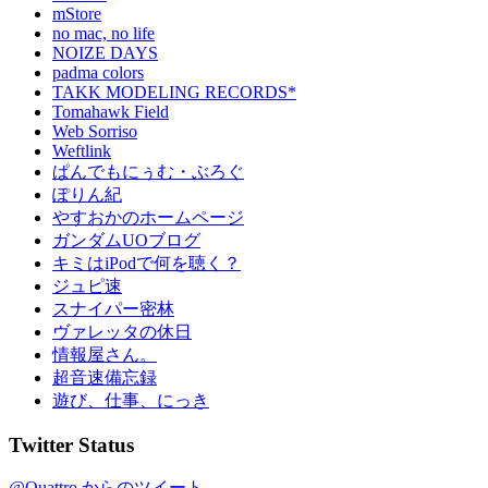
mStore
no mac, no life
NOIZE DAYS
padma colors
TAKK MODELING RECORDS*
Tomahawk Field
Web Sorriso
Weftlink
ぱんでもにぅむ・ぶろぐ
ぽりん紀
やすおかのホームページ
ガンダムUOブログ
キミはiPodで何を聴く？
ジュピ速
スナイパー密林
ヴァレッタの休日
情報屋さん。
超音速備忘録
遊び、仕事、にっき
Twitter Status
@Quattro からのツイート