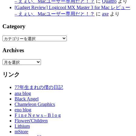
– えぇい、Macユーザー専用だと！？
に
Quattro
より
[Gadget Review] Logicool MX Master 3 for Mac レビュー
– えぇい、Macユーザー専用だと！？
に
axe
より
Category
Category
Archives
Archives
リンク
77年生まれの僕の日記
ana blog
Black Angel
Chameleon Graphics
eno blog
F i n e N e w s – B l o g
Flowers'Children
Lithium
mStore