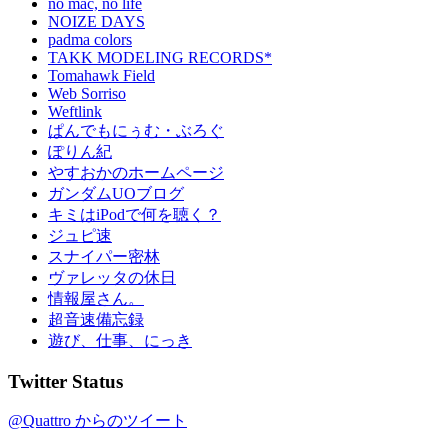
no mac, no life
NOIZE DAYS
padma colors
TAKK MODELING RECORDS*
Tomahawk Field
Web Sorriso
Weftlink
ぱんでもにぅむ・ぶろぐ
ぽりん紀
やすおかのホームページ
ガンダムUOブログ
キミはiPodで何を聴く？
ジュピ速
スナイパー密林
ヴァレッタの休日
情報屋さん。
超音速備忘録
遊び、仕事、にっき
Twitter Status
@Quattro からのツイート