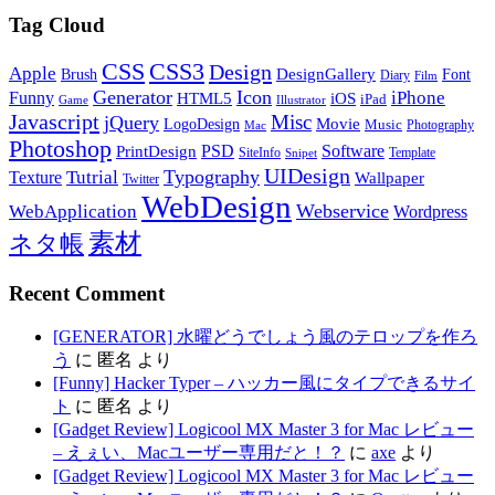
Tag Cloud
CSS
CSS3
Design
Apple
DesignGallery
Brush
Font
Diary
Film
Generator
Icon
Funny
iPhone
HTML5
iOS
iPad
Game
Illustrator
Javascript
Misc
jQuery
LogoDesign
Movie
Music
Photography
Mac
Photoshop
PSD
Software
PrintDesign
SiteInfo
Template
Snipet
UIDesign
Typography
Tutrial
Texture
Wallpaper
Twitter
WebDesign
Webservice
WebApplication
Wordpress
素材
ネタ帳
Recent Comment
[GENERATOR] 水曜どうでしょう風のテロップを作ろ
う
に
匿名
より
[Funny] Hacker Typer – ハッカー風にタイプできるサイ
ト
に
匿名
より
[Gadget Review] Logicool MX Master 3 for Mac レビュー
– えぇい、Macユーザー専用だと！？
に
axe
より
[Gadget Review] Logicool MX Master 3 for Mac レビュー