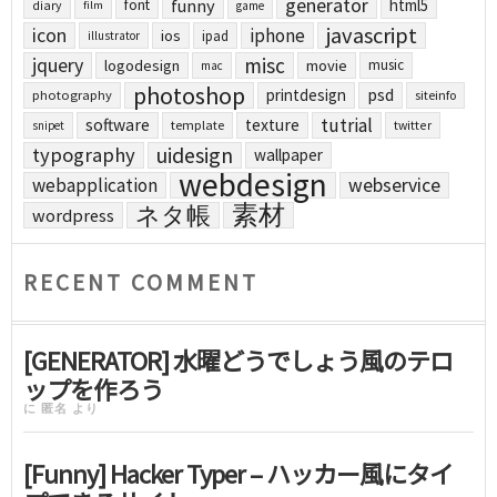
generator
funny
html5
font
diary
film
game
javascript
icon
iphone
ios
ipad
illustrator
jquery
misc
logodesign
movie
music
mac
photoshop
printdesign
psd
photography
siteinfo
tutrial
software
texture
template
twitter
snipet
uidesign
typography
wallpaper
webdesign
webapplication
webservice
素材
ネタ帳
wordpress
RECENT COMMENT
[GENERATOR] 水曜どうでしょう風のテロ
ップを作ろう
に
匿名
より
[Funny] Hacker Typer – ハッカー風にタイ