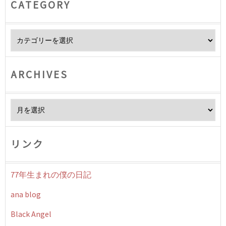
CATEGORY
Category
ARCHIVES
Archives
リンク
77年生まれの僕の日記
ana blog
Black Angel