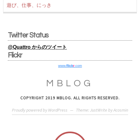
遊び、仕事、にっき
Twitter Status
@Quattro からのツイート
Flickr
www.
flick
r
.com
MBLOG
COPYRIGHT 2019 MBLOG. ALL RIGHTS RESERVED.
Proudly powered by WordPress
—
Theme: JustWrite by
Acosmin