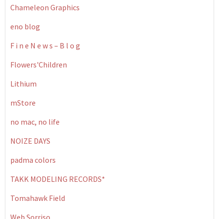
Chameleon Graphics
eno blog
F i n e N e w s – B l o g
Flowers'Children
Lithium
mStore
no mac, no life
NOIZE DAYS
padma colors
TAKK MODELING RECORDS*
Tomahawk Field
Web Sorriso