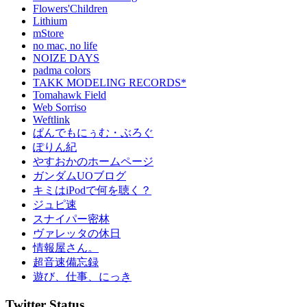
Flowers'Children
Lithium
mStore
no mac, no life
NOIZE DAYS
padma colors
TAKK MODELING RECORDS*
Tomahawk Field
Web Sorriso
Weftlink
ぱんでもにぅむ・ぶろぐ
ぽりん紀
やすおかのホームページ
ガンダムUOブログ
キミはiPodで何を聴く？
ジュピ速
スナイパー密林
ヴァレッタの休日
情報屋さん。
超音速備忘録
遊び、仕事、にっき
Twitter Status