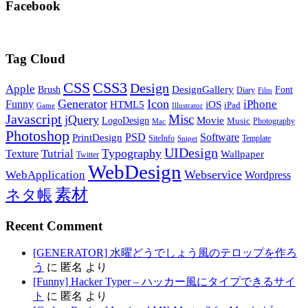
Facebook
Tag Cloud
CSS
CSS3
Design
Apple
DesignGallery
Brush
Font
Diary
Film
Generator
Icon
Funny
iPhone
HTML5
iOS
iPad
Game
Illustrator
Javascript
Misc
jQuery
LogoDesign
Movie
Music
Photography
Mac
Photoshop
PSD
Software
PrintDesign
SiteInfo
Template
Snipet
UIDesign
Typography
Tutrial
Texture
Wallpaper
Twitter
WebDesign
Webservice
WebApplication
Wordpress
素材
ネタ帳
Recent Comment
[GENERATOR] 水曜どうでしょう風のテロップを作ろ
う
に
匿名
より
[Funny] Hacker Typer – ハッカー風にタイプできるサイ
ト
に
匿名
より