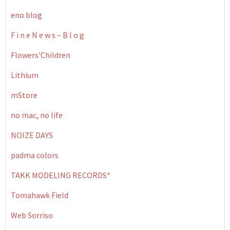
eno blog
F i n e N e w s – B l o g
Flowers'Children
Lithium
mStore
no mac, no life
NOIZE DAYS
padma colors
TAKK MODELING RECORDS*
Tomahawk Field
Web Sorriso