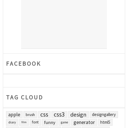
FACEBOOK
TAG CLOUD
css
css3
design
apple
designgallery
brush
generator
funny
html5
font
diary
film
game