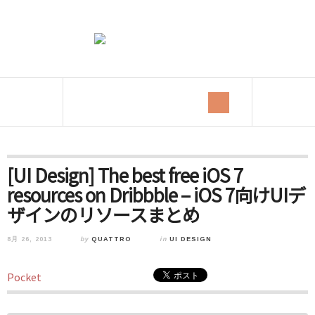
[UI Design] The best free iOS 7
resources on Dribbble – iOS 7向けUIデ
ザインのリソースまとめ
8月 26, 2013
by
QUATTRO
in
UI DESIGN
Pocket