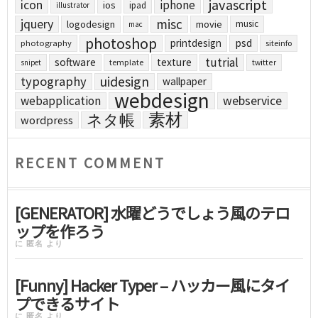
javascript
icon
iphone
ios
ipad
illustrator
jquery
misc
logodesign
movie
music
mac
photoshop
printdesign
psd
photography
siteinfo
tutrial
software
texture
template
twitter
snipet
uidesign
typography
wallpaper
webdesign
webapplication
webservice
素材
ネタ帳
wordpress
RECENT COMMENT
[GENERATOR] 水曜どうでしょう風のテロ
ップを作ろう
に
匿名
より
[Funny] Hacker Typer – ハッカー風にタイ
プできるサイト
に
匿名
より