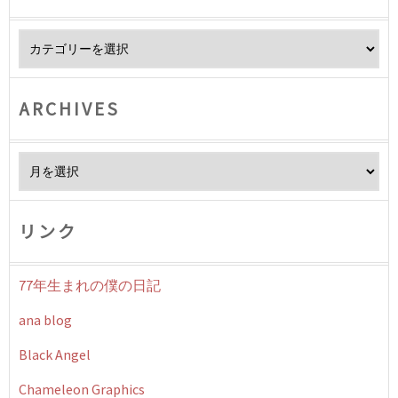
Category
ARCHIVES
Archives
リンク
77年生まれの僕の日記
ana blog
Black Angel
Chameleon Graphics