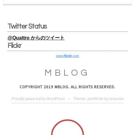
Twitter Status
@Quattro からのツイート
Flickr
www.
flick
r
.com
MBLOG
COPYRIGHT 2019 MBLOG. ALL RIGHTS RESERVED.
Proudly powered by WordPress
—
Theme: JustWrite by
Acosmin