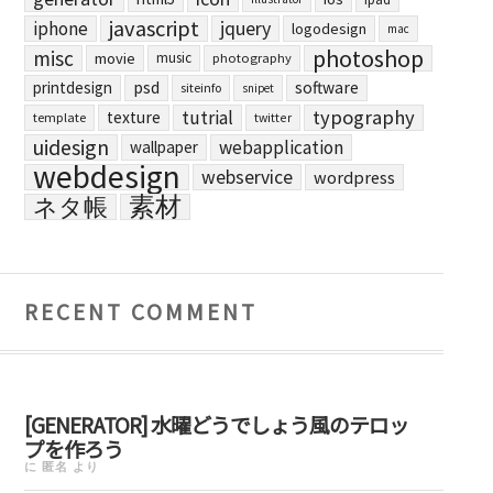
javascript
jquery
iphone
logodesign
mac
photoshop
misc
movie
music
photography
printdesign
psd
software
siteinfo
snipet
typography
tutrial
texture
template
twitter
uidesign
webapplication
wallpaper
webdesign
webservice
wordpress
素材
ネタ帳
RECENT COMMENT
[GENERATOR] 水曜どうでしょう風のテロッ
プを作ろう
に
匿名
より