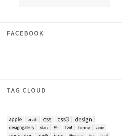
FACEBOOK
TAG CLOUD
css
css3
design
apple
brush
designgallery
funny
font
diary
film
game
generator
icon
html5
ios
ipad
illustrator