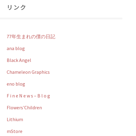
リンク
77年生まれの僕の日記
ana blog
Black Angel
Chameleon Graphics
eno blog
F i n e N e w s – B l o g
Flowers'Children
Lithium
mStore