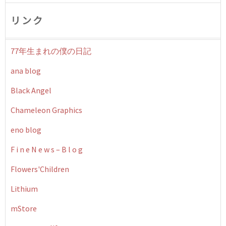
リンク
77年生まれの僕の日記
ana blog
Black Angel
Chameleon Graphics
eno blog
F i n e N e w s – B l o g
Flowers'Children
Lithium
mStore