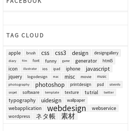
FACEBOOK
TAG CLOUD
css
css3
design
apple
designgallery
brush
generator
funny
html5
font
diary
film
game
javascript
icon
iphone
ios
ipad
illustrator
jquery
misc
logodesign
movie
music
mac
photoshop
printdesign
psd
photography
siteinfo
tutrial
software
texture
template
twitter
snipet
uidesign
typography
wallpaper
webdesign
webapplication
webservice
素材
ネタ帳
wordpress