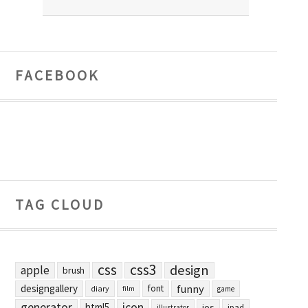
FACEBOOK
TAG CLOUD
css
css3
design
apple
brush
designgallery
funny
font
diary
film
game
generator
icon
html5
ios
ipad
illustrator