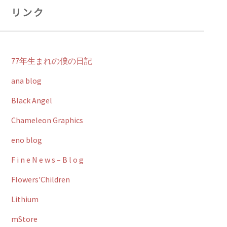
リンク
77年生まれの僕の日記
ana blog
Black Angel
Chameleon Graphics
eno blog
F i n e N e w s – B l o g
Flowers'Children
Lithium
mStore