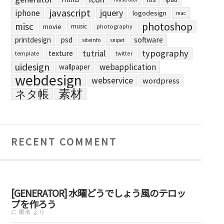
javascript
jquery
iphone
logodesign
mac
photoshop
misc
movie
music
photography
printdesign
psd
software
siteinfo
snipet
typography
tutrial
texture
template
twitter
uidesign
webapplication
wallpaper
webdesign
webservice
wordpress
素材
ネタ帳
RECENT COMMENT
[GENERATOR] 水曜どうでしょう風のテロッ
プを作ろう
に
匿名
より