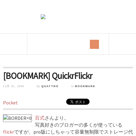
[BOOKMARK] QuickrFlickr
12月 21, 2005
by
QUATTRO
in
BOOKMARK
Pocket
百式
さんより。
写真好きのブロガーの多くが使っている
flickr
ですが、pro版にしちゃって容量無制限でストレージ代