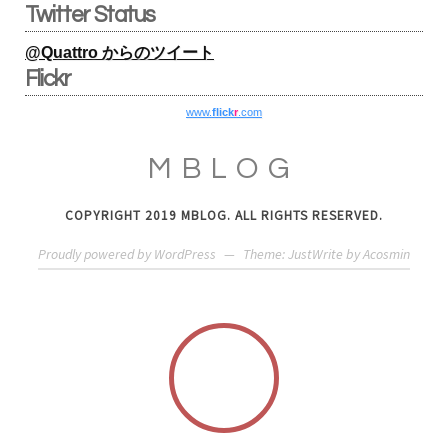
Twitter Status
@Quattro からのツイート
Flickr
www.
flick
r
.com
MBLOG
COPYRIGHT 2019 MBLOG. ALL RIGHTS RESERVED.
Proudly powered by WordPress
—
Theme: JustWrite by
Acosmin