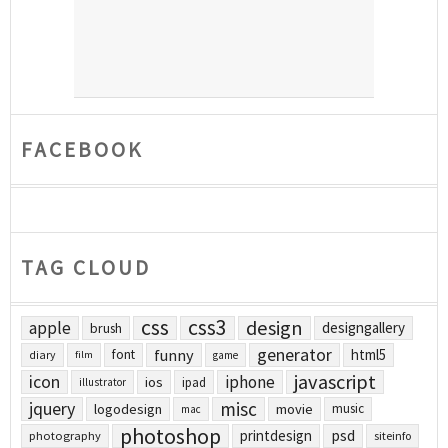
FACEBOOK
TAG CLOUD
css
css3
design
apple
designgallery
brush
generator
funny
html5
font
diary
film
game
javascript
icon
iphone
ios
ipad
illustrator
jquery
misc
logodesign
movie
music
mac
photoshop
printdesign
psd
photography
siteinfo