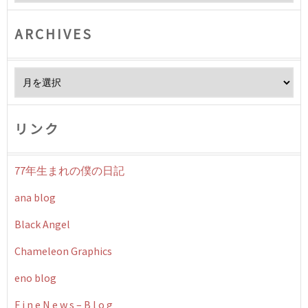
ARCHIVES
Archives
リンク
77年生まれの僕の日記
ana blog
Black Angel
Chameleon Graphics
eno blog
F i n e N e w s – B l o g