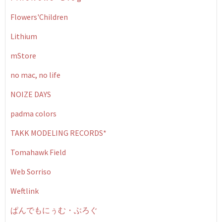
Flowers'Children
Lithium
mStore
no mac, no life
NOIZE DAYS
padma colors
TAKK MODELING RECORDS*
Tomahawk Field
Web Sorriso
Weftlink
ぱんでもにぅむ・ぶろぐ