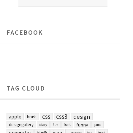
FACEBOOK
TAG CLOUD
css
css3
design
apple
brush
designgallery
funny
font
diary
film
game
generator
icon
html5
ios
ipad
illustrator