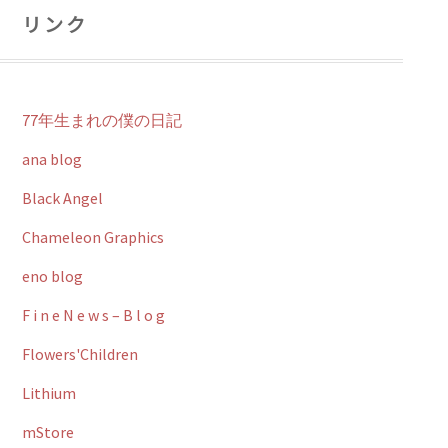
リンク
77年生まれの僕の日記
ana blog
Black Angel
Chameleon Graphics
eno blog
F i n e N e w s – B l o g
Flowers'Children
Lithium
mStore