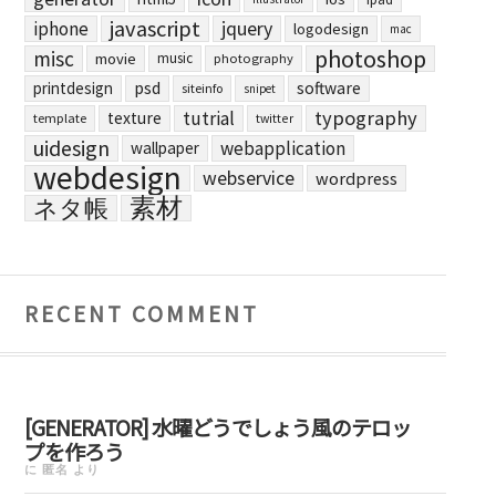
javascript
jquery
iphone
logodesign
mac
photoshop
misc
movie
music
photography
printdesign
psd
software
siteinfo
snipet
typography
tutrial
texture
template
twitter
uidesign
webapplication
wallpaper
webdesign
webservice
wordpress
素材
ネタ帳
RECENT COMMENT
[GENERATOR] 水曜どうでしょう風のテロッ
プを作ろう
に
匿名
より