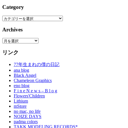
Category
Category
Archives
Archives
リンク
77年生まれの僕の日記
ana blog
Black Angel
Chameleon Graphics
eno blog
F i n e N e w s – B l o g
Flowers'Children
Lithium
mStore
no mac, no life
NOIZE DAYS
padma colors
TAKK MODELING RECORDS*