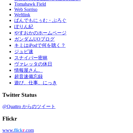
Tomahawk Field
Web Sorriso
Weftlink
ぱんでもにぅむ・ぶろぐ
ぽりん紀
やすおかのホームページ
ガンダムUOブログ
キミはiPodで何を聴く？
ジュピ速
スナイパー密林
ヴァレッタの休日
情報屋さん。
超音速備忘録
遊び、仕事、にっき
Twitter Status
@Quattro からのツイート
Flickr
www.
flick
r
.com