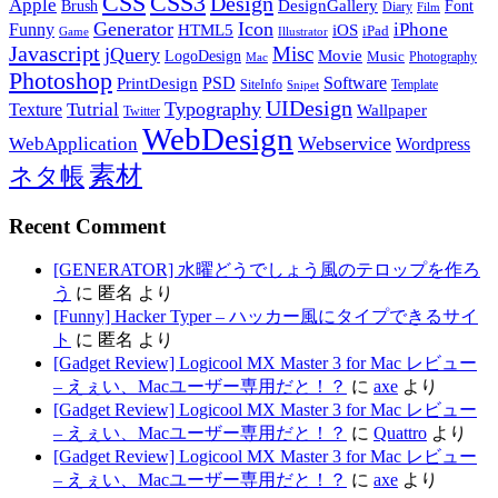
CSS
CSS3
Design
Apple
DesignGallery
Brush
Font
Diary
Film
Generator
Icon
Funny
iPhone
HTML5
iOS
iPad
Game
Illustrator
Javascript
Misc
jQuery
LogoDesign
Movie
Music
Photography
Mac
Photoshop
PSD
Software
PrintDesign
SiteInfo
Template
Snipet
UIDesign
Typography
Tutrial
Texture
Wallpaper
Twitter
WebDesign
Webservice
WebApplication
Wordpress
素材
ネタ帳
Recent Comment
[GENERATOR] 水曜どうでしょう風のテロップを作ろ
う
に
匿名
より
[Funny] Hacker Typer – ハッカー風にタイプできるサイ
ト
に
匿名
より
[Gadget Review] Logicool MX Master 3 for Mac レビュー
– えぇい、Macユーザー専用だと！？
に
axe
より
[Gadget Review] Logicool MX Master 3 for Mac レビュー
– えぇい、Macユーザー専用だと！？
に
Quattro
より
[Gadget Review] Logicool MX Master 3 for Mac レビュー
– えぇい、Macユーザー専用だと！？
に
axe
より