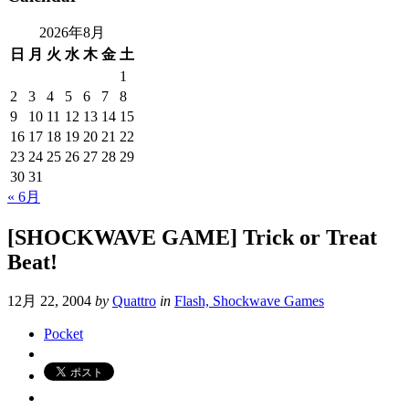
2026年8月
日
月
火
水
木
金
土
1
2
3
4
5
6
7
8
9
10
11
12
13
14
15
16
17
18
19
20
21
22
23
24
25
26
27
28
29
30
31
« 6月
[SHOCKWAVE GAME] Trick or Treat
Beat!
12月 22, 2004
by
Quattro
in
Flash, Shockwave Games
Pocket