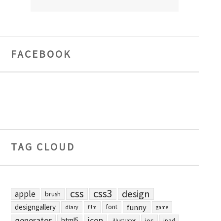
FACEBOOK
TAG CLOUD
css
css3
design
apple
brush
designgallery
funny
font
diary
film
game
generator
icon
html5
ios
ipad
illustrator