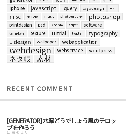
javascript
jquery
iphone
logodesign
mac
photoshop
misc
movie
music
photography
printdesign
psd
software
siteinfo
snipet
typography
tutrial
texture
template
twitter
uidesign
webapplication
wallpaper
webdesign
webservice
wordpress
素材
ネタ帳
RECENT COMMENT
[GENERATOR] 水曜どうでしょう風のテロッ
プを作ろう
に
匿名
より