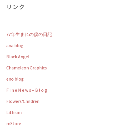
リンク
77年生まれの僕の日記
ana blog
Black Angel
Chameleon Graphics
eno blog
F i n e N e w s – B l o g
Flowers'Children
Lithium
mStore